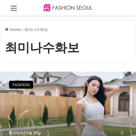
Menu
Home
/
최미나수화보
최미나수화보
‘
솔
FASHION
로
지
옥
5
’
최
미
나
2026년 5월 28일