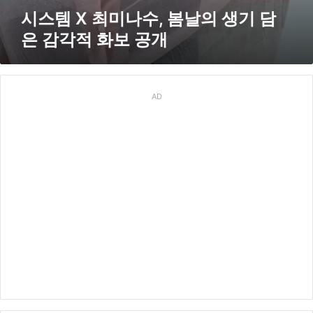
각
시스템 X 최미나수, 봄날의 생기 담
적
은 감각적 화보 공개
화
보
공
개
AD