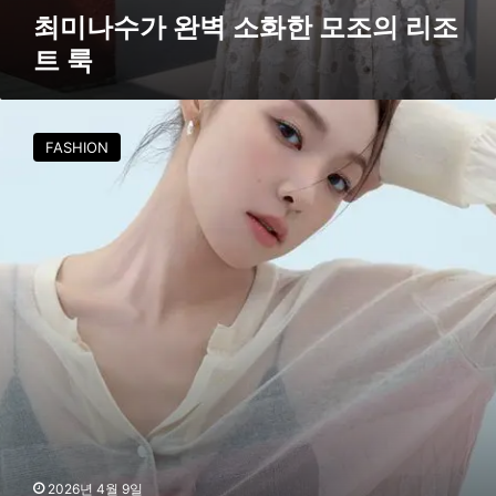
최미나수가 완벽 소화한 모조의 리조
트 룩
시
스
FASHION
템
X
최
미
나
수
,
봄
날
의
생
기
담
은
감
2026년 4월 9일