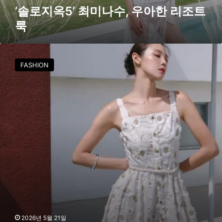
수
‘솔로지옥5’ 최미나수, 우아한 리조트
,
룩
우
아
한
최
리
미
FASHION
조
나
트
수
룩
가
완
벽
소
화
한
모
조
의
리
조
트
룩
2026년 5월 21일