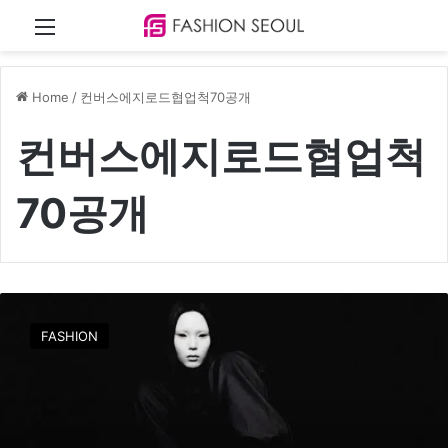
Menu
Home
/
컨버스에지로드협업척70공개
컨버스에지로드협업척
70공개
컨
버
FASHION
스
X
에
지
로