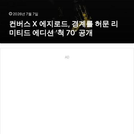
드
,
경
2026년 7월 7일
계
컨버스 X 에지로드, 경계를 허문 리
를
미티드 에디션 ‘척 70’ 공개
허
문
리
미
티
AD
드
에
디
션
‘
척
7
0
’
공
개