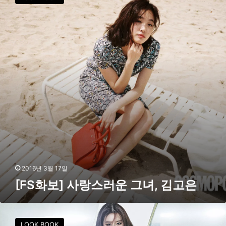
S
화
보
]
사
랑
스
러
운
그
녀
,
김
고
은
2016년 3월 17일
[FS화보] 사랑스러운 그녀, 김고은
[
F
LOOK BOOK