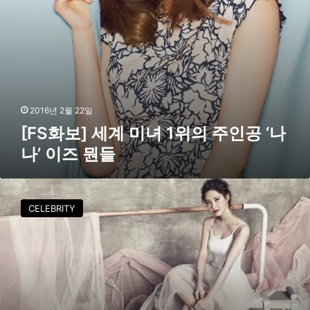
녀
1
위
의
주
인
공
‘
2016년 2월 22일
나
[FS화보] 세계 미녀 1위의 주인공 ‘나
나
나’ 이즈 뭔들
’
이
즈
[
뭔
F
들
CELEBRITY
S
화
보
]
소
녀
시