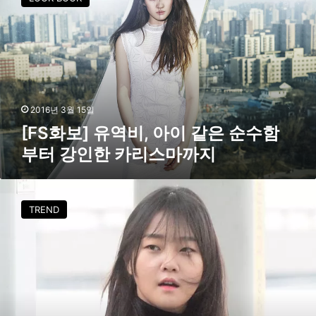
S
화
보
]
유
역
비
,
2016년 3월 15일
아
[FS화보] 유역비, 아이 같은 순수함
이
부터 강인한 카리스마까지
같
은
순
[
수
F
TREND
함
S
부
공
터
항
강
패
인
션
한
]
카
강
리