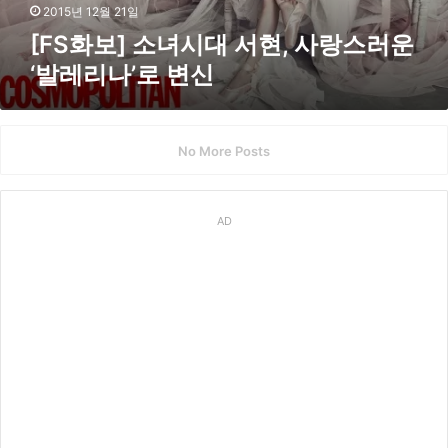
대
2015년 12월 21일
서
[FS화보] 소녀시대 서현, 사랑스러운
현
‘발레리나’로 변신
,
사
랑
스
No More Posts
러
운
‘
발
AD
레
리
나
’
로
변
신