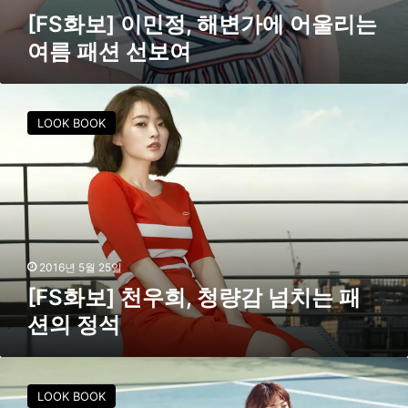
는
[FS화보] 이민정, 해변가에 어울리는
여
여름 패션 선보여
름
패
션
[
선
F
보
LOOK BOOK
S
여
화
보
]
천
우
희
,
2016년 5월 25일
청
[FS화보] 천우희, 청량감 넘치는 패
량
션의 정석
감
넘
치
[
는
F
LOOK BOOK
패
S