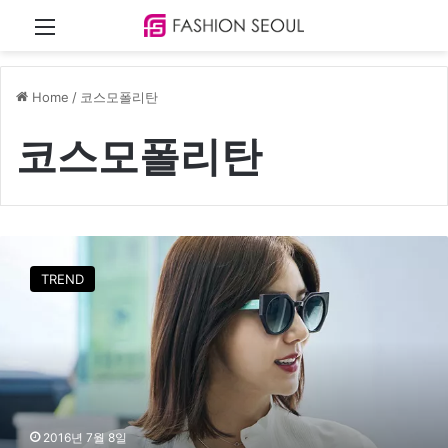
Menu
Home
/
코스모폴리탄
코스모폴리탄
[
P
TREND
H
O
T
O
]
손
담
비
2016년 7월 8일