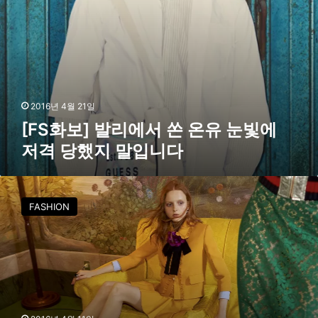
쏜
온
유
눈
빛
에
저
2016년 4월 21일
격
[FS화보] 발리에서 쏜 온유 눈빛에
당
저격 당했지 말입니다
했
지
말
지
입
나
니
FASHION
치
다
게
‘
마
른
모
델
’