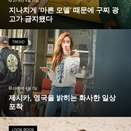
2016년 4월 11일
때
지나치게 ‘마른 모델’ 때문에 구찌 광
문
고가 금지됐다
에
구
찌
제
광
시
TREND
고
카
가
,
금
영
지
국
됐
을
다
밝
히
는
2016년 4월 7일
화
제시카, 영국을 밝히는 화사한 일상
사
포착
한
일
상
[
포
F
LOOK BOOK
착