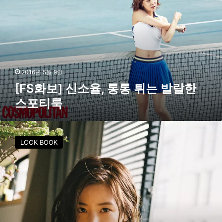
션
화
의
보
정
]
석
신
소
율
,
2016년 5월 9일
통
[FS화보] 신소율, 통통 튀는 발랄한
통
스포티룩
튀
는
발
[
랄
F
LOOK BOOK
한
S
스
화
포
보
티
]
룩
에
이
핑
크