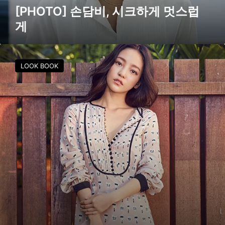
,
[PHOTO] 손담비, 시크하게 멋스럽
시
게
크
하
게
구
멋
하
LOOK BOOK
스
라
럽
,
게
한
껏
물
오
른
청
순
美