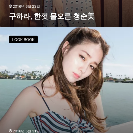
2016년 6월 23일
구하라, 한껏 물오른 청순美
[
F
LOOK BOOK
S
화
보
]
이
민
정
,
해
변
가
에
어
울
리
2016년 5월 31일