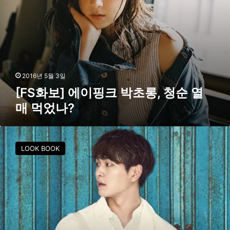
박
초
롱
,
청
순
열
2016년 5월 3일
매
[FS화보] 에이핑크 박초롱, 청순 열
먹
매 먹었나?
었
나
?
[
F
LOOK BOOK
S
화
보
]
발
리
에
서