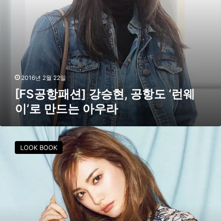
승
스
현
마
,
까
공
지
항
도
‘
런
2016년 2월 22일
웨
[FS공항패션] 강승현, 공항도 ‘런웨
이
이’로 만드는 아우라
’
로
만
[
드
F
는
LOOK BOOK
S
아
화
우
보
라
]
세
계
미