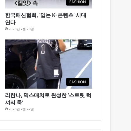
FASHION
한국패션협회, ‘입는 K-콘텐츠’ 시대
연다
2026년 7월 29일
FASHION
리한나, 믹스매치로 완성한 ‘스트릿 럭
셔리 룩’
2026년 7월 22일