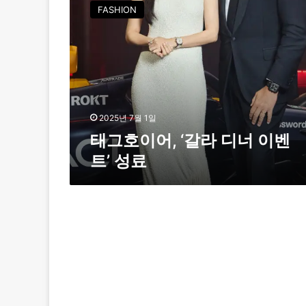
그
FASHION
호
이
어
,
‘
갈
라
디
2025년 7월 1일
너
태그호이어, ‘갈라 디너 이벤
이
트’ 성료
벤
트
’
성
료