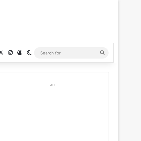
cebook
X
Instagram
Log In
Switch skin
Search
for
AD