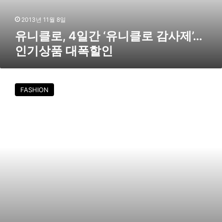
이
‘
드
유
2013년 11월 8일
니
유니클로, 4일간 ‘유니클로 감사제’…
클
인기상품 대폭할인
로
감
사
유
제
니
FASHION
’
클
…
로
인
,
기
‘
상
모
품
바
대
일
폭
쇼
할
핑
인
’
어
플
리