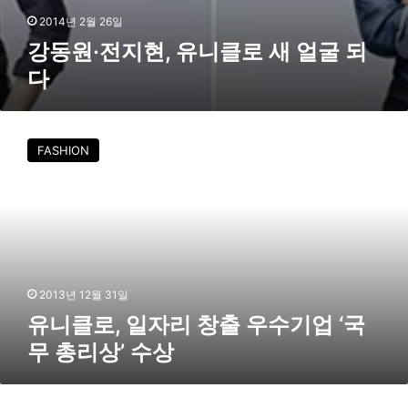
다
2014년 2월 26일
강동원·전지현, 유니클로 새 얼굴 되
다
유
니
FASHION
클
로
,
일
자
리
창
출
2013년 12월 31일
우
유니클로, 일자리 창출 우수기업 ‘국
수
무 총리상’ 수상
기
업
‘
유
국