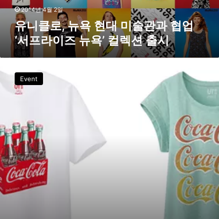
r
미
2014년 4월 2일
점
술
유니클로, 뉴욕 현대 미술관과 협업
오
관
픈
‘서프라이즈 뉴욕’ 컬렉션 출시
과
협
업
유
‘
니
Event
서
클
프
로
라
x
이
코
즈
카
뉴
콜
욕
라
’
,
컬
세
렉
상
션
에
출
단
시
하
나