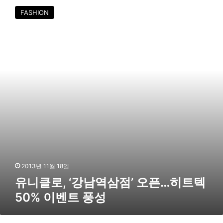
5
니
FASHION
천
클
만
로
원
,
’
‘
상
강
당
남
의
역
류
삼
지
점
원
’
오
픈
…
히
트
2013년 11월 18일
텍
유니클로, ‘강남역삼점’ 오픈…히트텍
5
50% 이벤트 풍성
0
%
이
겨