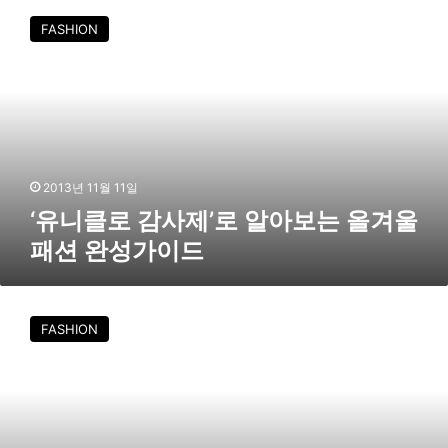
유
FASHION
니
클
로
감
사
제
’
로
2013년 11월 11일
알
‘유니클로 감사제’로 알아보는 올겨울
아
패션 완성가이드
보
는
올
유
겨
니
FASHION
울
클
패
로
션
,
완
4
성
일
가
간