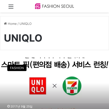
Menu
Home
/
UNIQLO
UNIQLO
유
니
FASHION
클
로
,
세
븐
일
레
븐
2017년 9월 25일