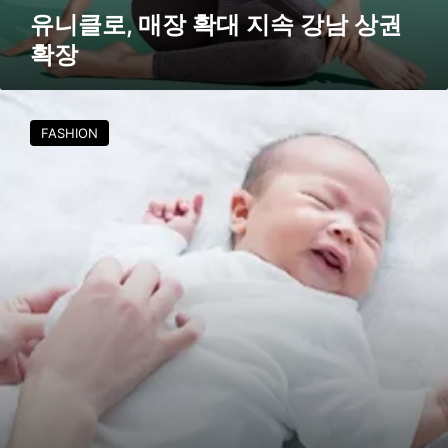
유니클로, 매장 확대 지속 강남 상권
확장
유
니
FASHION
클
로
,
브
랜
드
최
초
임
부
복
출
시