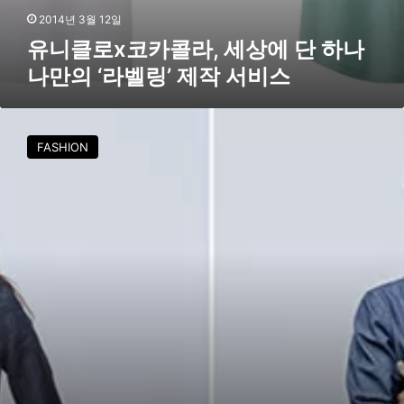
나
2014년 3월 12일
만
유니클로x코카콜라, 세상에 단 하나
의
나만의 ‘라벨링’ 제작 서비스
‘
라
벨
강
링
동
’
FASHION
원
제
·
작
전
서
지
비
현
스
,
유
니
클
로
새
얼
굴
되