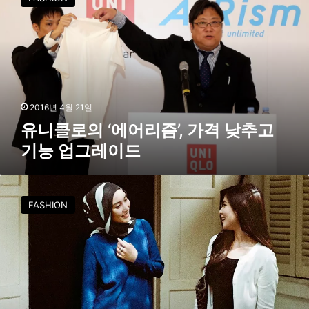
클
로
의
‘
에
어
리
즘
2016년 4월 21일
’
유니클로의 ‘에어리즘’, 가격 낮추고
,
기능 업그레이드
가
격
낮
유
추
니
FASHION
고
클
기
로
능
가
업
무
그
슬
레
림
이
패
드