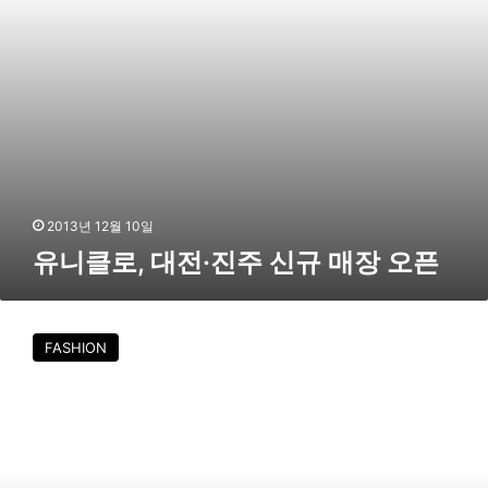
진
주
신
규
매
장
오
픈
2013년 12월 10일
유니클로, 대전·진주 신규 매장 오픈
유
니
FASHION
클
로
,
보
온
성