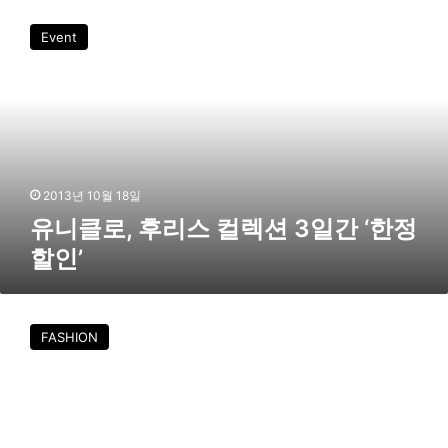
유
마
니
Event
트
클
에
로
신
,
규
후
매
리
장
스
오
컬
픈
렉
2013년 10월 18일
션
유니클로, 후리스 컬렉션 3일간 ‘한정
3
할인’
일
간
‘
유
한
니
FASHION
정
클
할
로
인
,
’
최
대