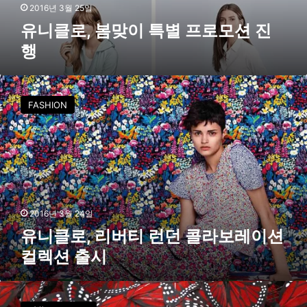
별
2016년 3월 25일
프
유니클로, 봄맞이 특별 프로모션 진
로
행
모
션
진
유
행
니
FASHION
클
로
,
리
버
티
런
던
2016년 3월 24일
콜
유니클로, 리버티 런던 콜라보레이션
라
컬렉션 출시
보
레
이
世
션
界