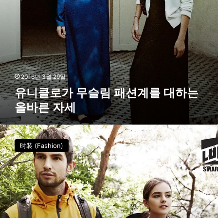
션
계
를
대
하
는
올
바
2016년 3월 29일
른
유니클로가 무슬림 패션계를 대하는
자
올바른 자세
세
性
价
时装 (Fashion)
比
受
到
瞩
目
的
理