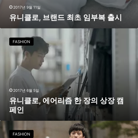
2017년 9월 11일
유니클로, 브랜드 최초 임부복 출시
유
니
FASHION
클
로
,
에
어
리
즘
한
2017년 6월 5일
장
유니클로, 에어리즘 한 장의 상장 캠
의
페인
상
장
캠
유
페
니
FASHION
인
클