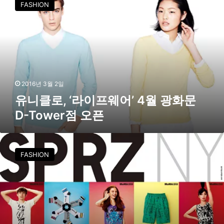
FASHION
클
로
,
‘
라
이
프
웨
2016년 3월 2일
어
유니클로, ‘라이프웨어’ 4월 광화문
’
D-Tower점 오픈
4
월
광
유
화
니
FASHION
문
클
D
로
-
,
T
뉴
o
욕
w
현
e
대