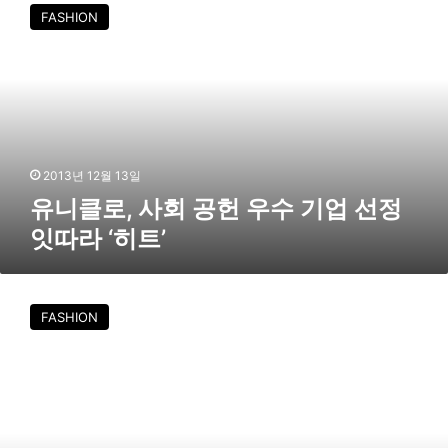
니
FASHION
무
클
총
로
리
,
상
사
’
회
수
공
상
헌
우
2013년 12월 13일
수
유니클로, 사회 공헌 우수 기업 선정
기
잇따라 ‘히트’
업
선
정
유
잇
니
FASHION
따
클
라
로
‘
,
히
대
트
전
’
·