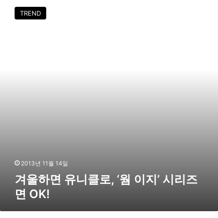
벤
울
트
TREND
하
풍
면
성
유
니
클
로
,
‘
웜
이
지
’
시
리
즈
2013년 11월 14일
면
겨울하면 유니클로, ‘웜 이지’ 시리즈
O
면 OK!
K
!
‘