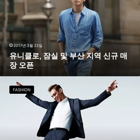
로
,
잠
실
및
부
산
2017년 3월 23일
지
유니클로, 잠실 및 부산 지역 신규 매
역
장 오픈
신
규
매
유
장
니
FASHION
오
클
픈
로
,
2
0
1
7
‘