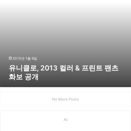
1
3
컬
러
&
프
린
트
팬
츠
2013년 1월 9일
화
유니클로, 2013 컬러 & 프린트 팬츠
보
화보 공개
공
개
No More Posts
AD