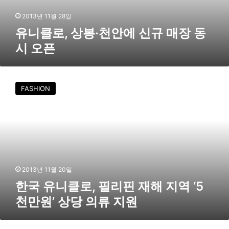
천
안
2013년 11월 28일
에
유니클로, 상봉·천안에 신규 매장 동
신
시 오픈
규
매
장
한
동
국
FASHION
시
유
오
니
픈
클
로
,
필
리
핀
2013년 11월 20일
재
한국 유니클로, 필리핀 재해 지역 ‘5
해
천만원’ 상당 의류 지원
지
역
‘
유