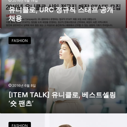
2016년 6월 14일
직
유니클로, URC 정규직 스태프 공개
스
채용
태
프
공
[
개
I
FASHION
채
T
용
E
M
T
A
L
K
]
2016년 6월 8일
유
[ITEM TALK] 유니클로, 베스트셀링
니
‘숏 팬츠’
클
로
,
유
베
니
FASHION
스