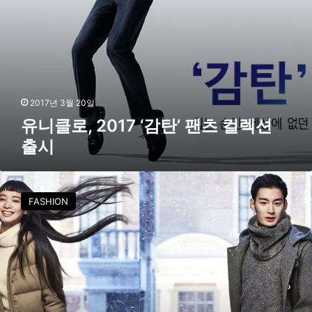
감
탄
’
팬
츠
컬
렉
2017년 3월 20일
션
유니클로, 2017 ‘감탄’ 팬츠 컬렉션
출
출시
시
유
니
FASHION
클
로
,
‘
2
0
1
6