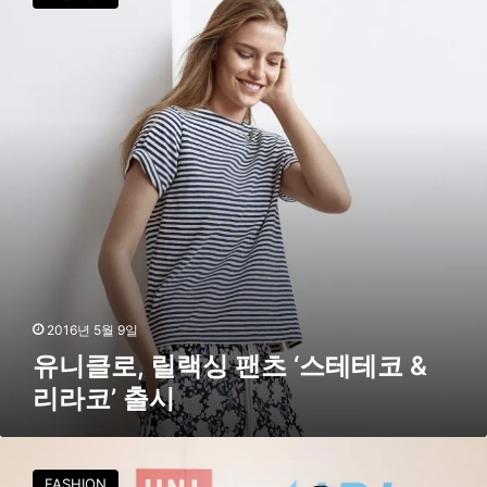
클
트
로
셀
,
링
릴
‘
랙
숏
싱
팬
팬
츠
츠
’
‘
스
테
테
코
&
리
2016년 5월 9일
라
유니클로, 릴랙싱 팬츠 ‘스테테코 &
코
리라코’ 출시
’
출
시
유
니
FASHION