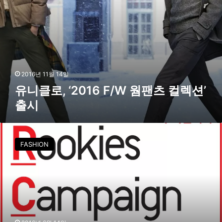
F
/
W
웜
팬
츠
컬
2016년 11월 14일
렉
유니클로, ‘2016 F/W 웜팬츠 컬렉션’
션
출시
’
출
시
유
니
FASHION
클
로
,
U
R
C
정
규