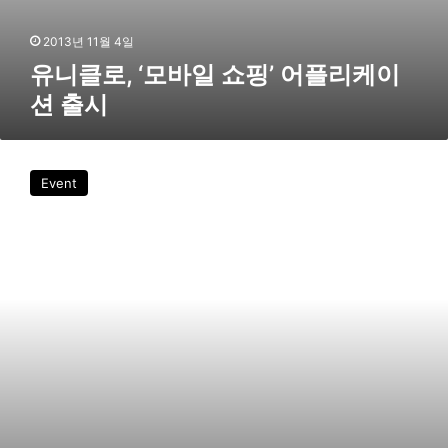
케
이
2013년 11월 4일
션
유니클로, ‘모바일 쇼핑’ 어플리케이
출
션 출시
시
유
니
Event
클
로
,
‘
히
트
텍
’
전
세
계
고
객