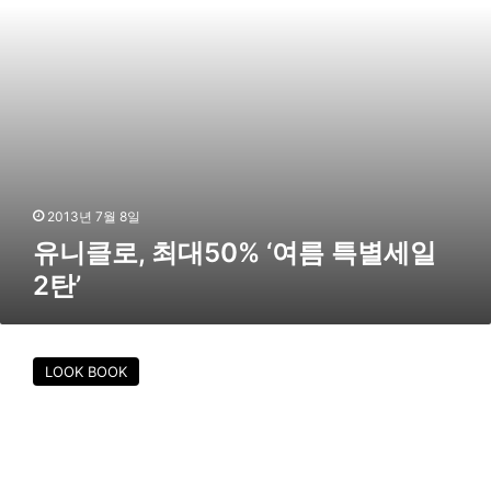
5
0
%
‘
여
름
특
별
세
일
2013년 7월 8일
2
유니클로, 최대50% ‘여름 특별세일
탄
2탄’
’
유
니
LOOK BOOK
클
로
,
2
0