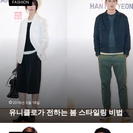
FASHION
클
로
가
전
하
는
봄
스
타
일
링
비
법
2016년 3월 16일
유니클로가 전하는 봄 스타일링 비법
유
니