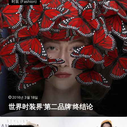
时装 (Fashion)
컬
时
렉
装
션
界
출
‘
시
第
二
品
牌
’
终
结
论
2016년 3월 18일
世界时装界‘第二品牌’终结论
유
니