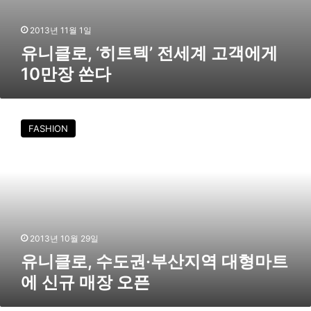
에
게
2013년 11월 1일
1
유니클로, ‘히트텍’ 전세계 고객에게
0
10만장 쏜다
만
장
쏜
유
다
니
FASHION
클
로
,
수
도
권
·
부
2013년 10월 29일
산
유니클로, 수도권·부산지역 대형마트
지
에 신규 매장 오픈
역
대
형