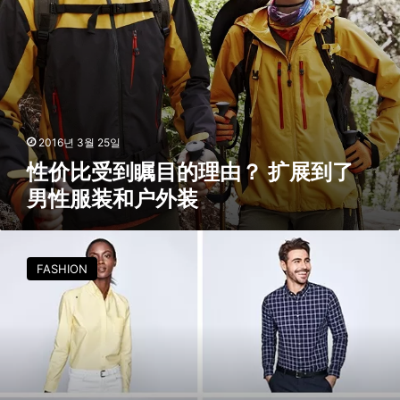
由
？
扩
展
到
了
男
性
2016년 3월 25일
服
性价比受到瞩目的理由？ 扩展到了
装
男性服装和户外装
和
户
外
유
装
니
FASHION
클
로
,
봄
맞
이
특