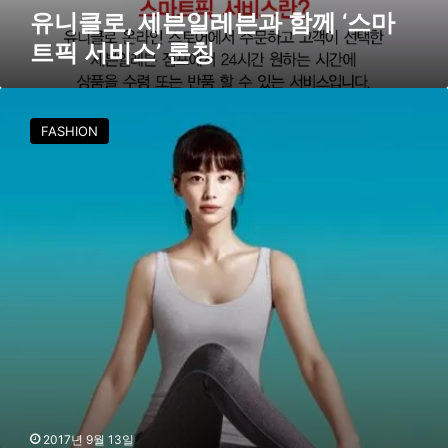
과
유니클로, 세븐일레븐과 함께 ‘스마
함
트픽 서비스’ 론칭
께
‘
스
유
마
니
FASHION
트
클
픽
로
서
,
비
매
스
장
’
확
론
대
칭
지
속
강
남
상
권
확
장
2017년 9월 13일