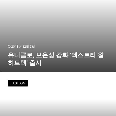
강
화
‘
엑
스
트
라
웜
히
2013년 12월 3일
트
유니클로, 보온성 강화 ‘엑스트라 웜
텍
히트텍’ 출시
’
출
시
유
니
FASHION
클
로
,
상
봉
·