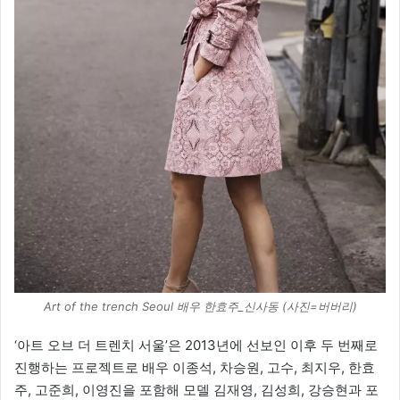
Art of the trench Seoul 배우 한효주_신사동 (사진=버버리)
‘아트 오브 더 트렌치 서울’은 2013년에 선보인 이후 두 번째로
진행하는 프로젝트로 배우 이종석, 차승원, 고수, 최지우, 한효
주, 고준희, 이영진을 포함해 모델 김재영, 김성희, 강승현과 포