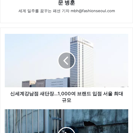
문 병훈
세계 일주를 꿈꾸는 패션 기자 mbh@fashionseoul.com
신
세
계
강
남
점
새
단
장
…
신세계강남점 새단장…1,000여 브랜드 입점 서울 최대
1
규모
,
0
모
0
델
0
김
여
선