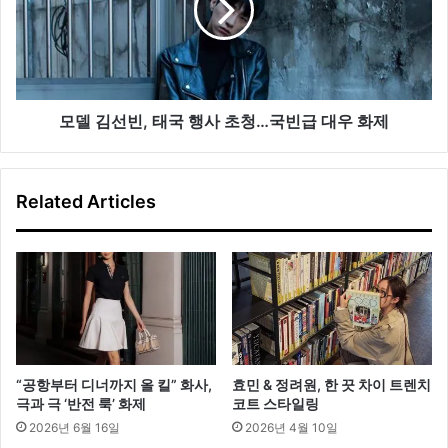
브
빈
랜
,
드
태
입
국
점
행
서
사
모델 김선빈, 태국 행사 초청…국빈급 대우 화제
울
초
최
청
대
…
Related Articles
규
국
모
빈
급
대
우
화
제
“공항부터 디너까지 올 킬” 화사,
효민 & 정려원, 한 끗 차이 트렌치
극과 극 ‘반전 룩’ 화제
코트 스타일링
2026년 6월 16일
2026년 4월 10일