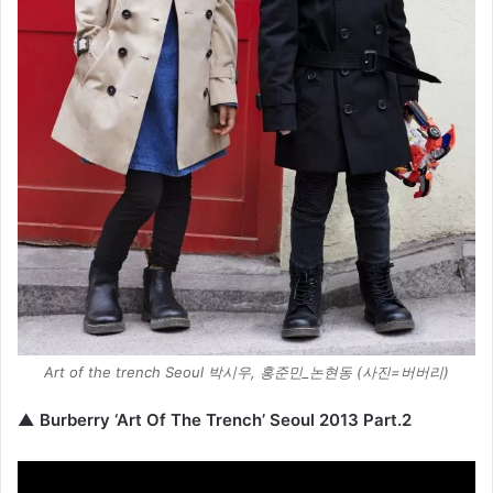
Art of the trench Seoul 박시우, 홍준민_논현동 (사진=버버리)
▲ Burberry ‘Art Of The Trench’ Seoul 2013 Part.2