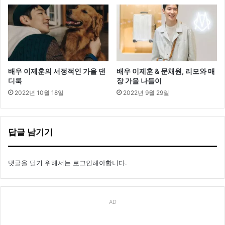
배우 이제훈의 서정적인 가을 댄
배우 이제훈 & 문채원, 리모와 매
디룩
장 가을 나들이
2022년 10월 18일
2022년 9월 29일
답글 남기기
댓글을 달기 위해서는
로그인
해야합니다.
AD