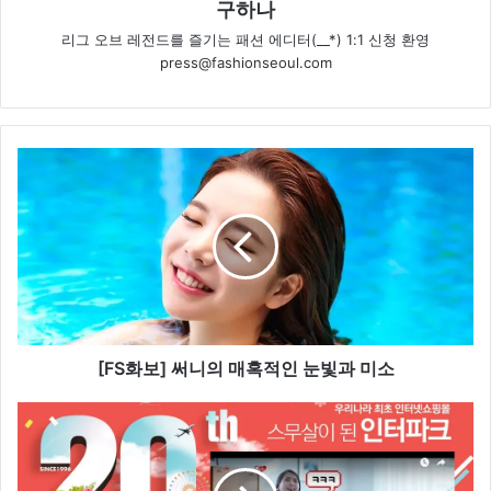
구하나
리그 오브 레전드를 즐기는 패션 에디터(__*) 1:1 신청 환영
press@fashionseoul.com
[
F
S
화
보
]
써
니
의
매
[FS화보] 써니의 매혹적인 눈빛과 미소
혹
적
스
인
무
눈
살
빛
맞