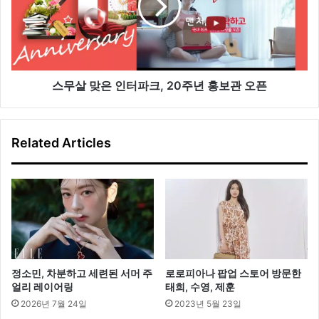
과
은
미
인
소
터
파
크
,
스무살 맞은 인터파크, 20주년 홍보관 오픈
2
0
주
Related Articles
년
홍
보
관
오
픈
정소민, 차분하고 세련된 서머 주
로로피아나 팝업 스토어 방문한
얼리 레이어링
태희, 수영, 제훈
2026년 7월 24일
2023년 5월 23일