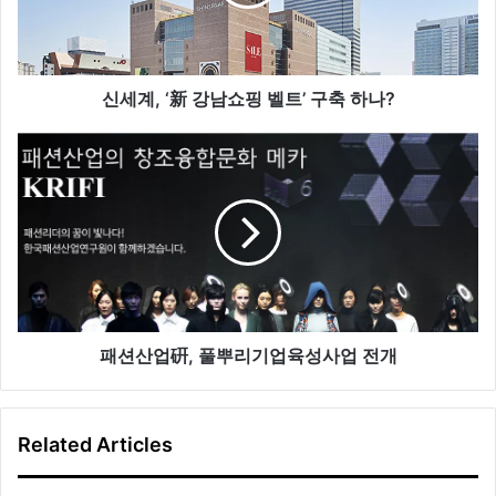
新
강
남
쇼
핑
신세계, ‘新 강남쇼핑 벨트’ 구축 하나?
벨
트
패
’
션
구
산
축
업
하
硏
나
,
?
풀
뿌
리
기
패션산업硏, 풀뿌리기업육성사업 전개
업
육
성
Related Articles
사
업
전