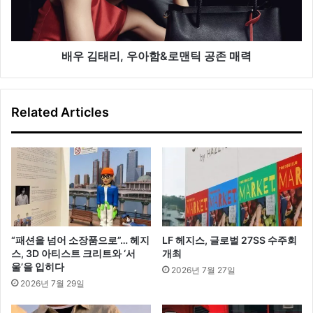
우
아
함
&
배우 김태리, 우아함&로맨틱 공존 매력
로
맨
틱
Related Articles
공
존
매
력
“패션을 넘어 소장품으로”… 헤지
LF 헤지스, 글로벌 27SS 수주회
스, 3D 아티스트 크리트와 ‘서
개최
울’을 입히다
2026년 7월 27일
2026년 7월 29일