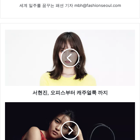
세계 일주를 꿈꾸는 패션 기자 mbh@fashionseoul.com
서
현
진
,
오
피
스
부
터
캐
서현진, 오피스부터 캐주얼룩 까지
주
얼
배
룩
우
까
김
지
태
리
,