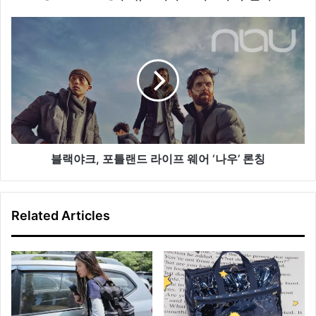
푸
마
블
,
랙
스
야
니
크
커
,
즈
포
‘
틀
비
랜
오
드
지
라
블랙야크, 포틀랜드 라이프 웨어 ‘나우’ 론칭
삭
이
’
프
출
웨
Related Articles
시
어
‘
나
우
’
론
칭