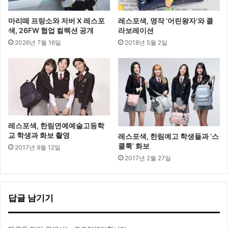
마리떼 프랑소와 저버 X 레스포
레스포색, 명작 ‘어린왕자’와 콜
색, 26FW 협업 컬렉션 공개
라보레이션
2026년 7월 16일
2018년 5월 2일
레스포색, 한림연예예술고등학
교 학생과 화보 촬영
레스포색, 한림예고 학생들과 ‘스
쿨룩’ 화보
2017년 9월 12일
2017년 2월 27일
답글 남기기