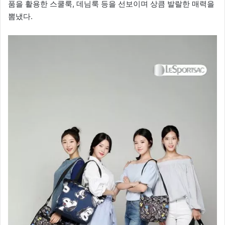
품을 활용한 스쿨룩, 데님룩 등을 선보이며 상큼 발랄한 매력을
뽐냈다.