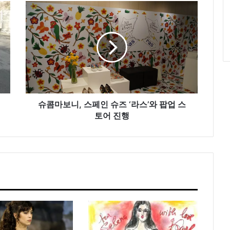
슈
콤
마
보
니
,
스
페
인
슈
슈콤마보니, 스페인 슈즈 ‘라스’와 팝업 스
즈
토어 진행
‘
라
스
’
와
팝
업
스
토
어