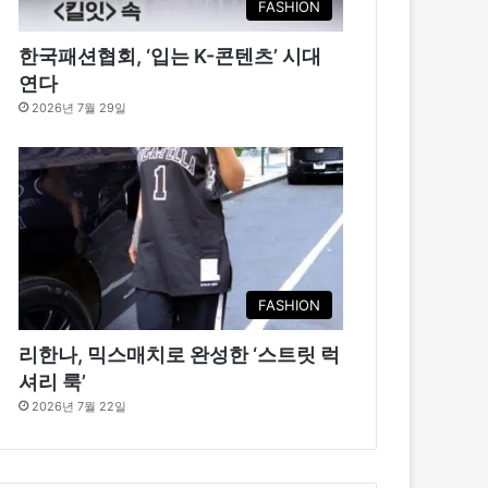
FASHION
한국패션협회, ‘입는 K-콘텐츠’ 시대
연다
2026년 7월 29일
FASHION
리한나, 믹스매치로 완성한 ‘스트릿 럭
셔리 룩’
2026년 7월 22일