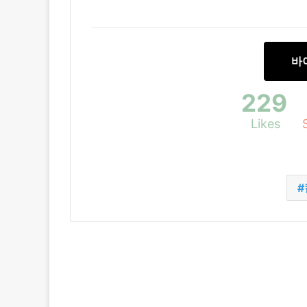
바
229
Likes