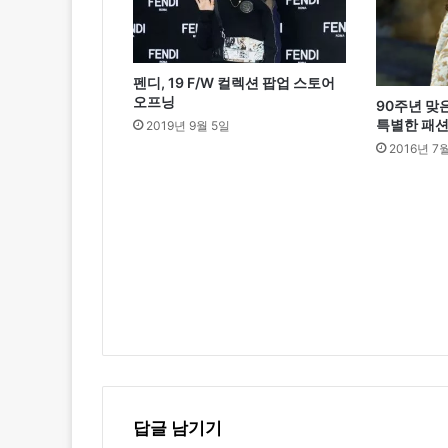
한
‘
달
콤
펜디, 19 F/W 컬렉션 팝업 스토어
여
오프닝
90주년 맞은
친
특별한 패
2019년 9월 5일
룩
2016년 7
’
답글 남기기