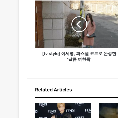
[
t
v
s
t
y
l
e
]
이
[tv style] 이세영, 파스텔 코트로 완성한
세
‘달콤 여친룩’
영
,
파
스
텔
Related Articles
코
트
로
완
성