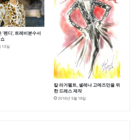
진
행
 ‘펜디’, 트레비분수서
션쇼
월 13일
칼 라거펠트, 셀레나 고메즈만을 위
한 드레스 제작
2016년 5월 19일