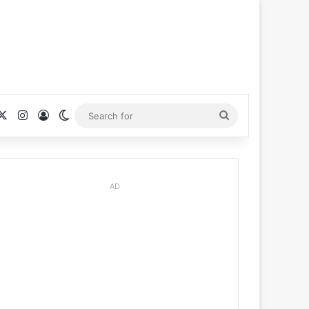
cebook
X
Instagram
Log In
Switch skin
Search
for
AD