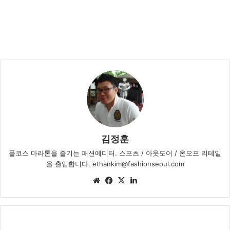
김정훈
풀코스 마라톤을 즐기는 패션에디터. 스포츠 / 아웃도어 / 온오프 리테일
을 출입합니다. ethankim@fashionseoul.com
We
Fa
X
Lin
bsi
ce
ke
te
bo
dIn
ok