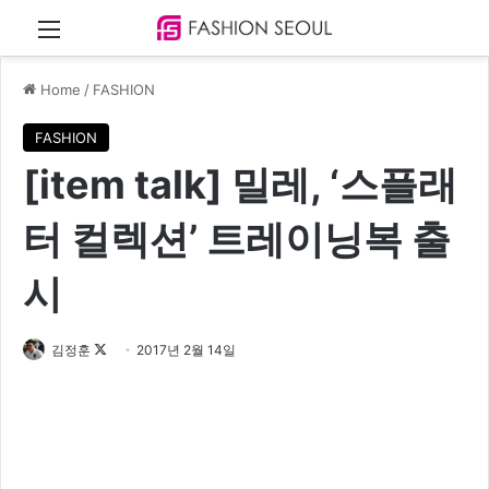
Menu
Home
/
FASHION
FASHION
​[item talk] 밀레, ‘스플래
터 컬렉션’ 트레이닝복 출
시
김정훈
F
2017년 2월 14일
o
l
l
o
w