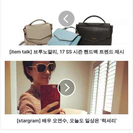
[
i
t
e
m
t
a
l
k
​[item talk] 브루노말리, 17 SS 시즌 핸드백 트렌드 제시
]
브
[
루
s
노
t
말
a
리
r
,
g
1
r
7
a
S
m
S
]
[stargram] 배우 오연수, 오늘도 일상은 ‘럭셔리’
시
배
즌
우