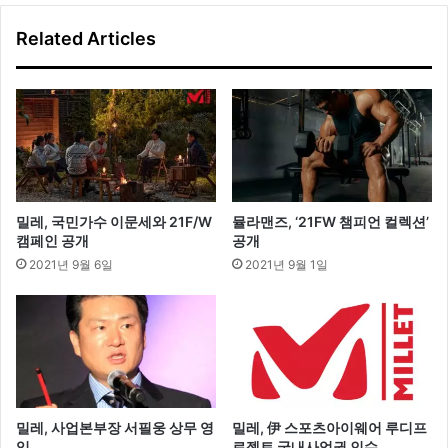
핸
오
Related Articles
드
연
백
수
트
,
렌
오
드
늘
제
도
시
일
상
은
밀레, 국민가수 이문세와 21F/W
뮬라맨즈, ‘21FW 챔피언 컬렉션’
‘
캠페인 공개
공개
럭
2021년 9월 6일
2021년 9월 1일
셔
리
’
밀레, 사업본부장 서필웅 상무 영
밀레, 伊 스포츠아이웨어 루디프
입
로젝트 국내사업권 인수