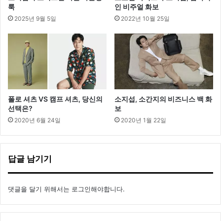
리
룩
인 비주얼 화보
니
2025년 9월 5일
2022년 10월 25일
컬
렉
션
주
목
폴로 셔츠 VS 캠프 셔츠, 당신의
소지섭, 소간지의 비즈니스 백 화
선택은?
보
2020년 6월 24일
2020년 1월 22일
답글 남기기
댓글을 달기 위해서는
로그인
해야합니다.