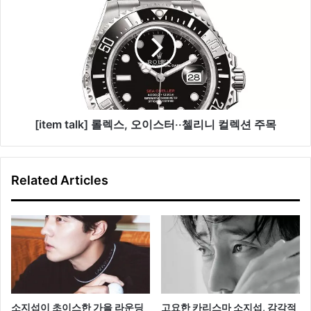
렉
[
션
i
프
t
레
e
젠
m
테
t
이
a
션
l
개
k
​[item talk] 롤렉스, 오이스터‧‧첼리니 컬렉션 주목
최
]
롤
렉
Related Articles
스
,
오
이
스
터
‧
‧
첼
소지섭이 초이스한 가을 라운딩
고요한 카리스마 소지섭, 감각적