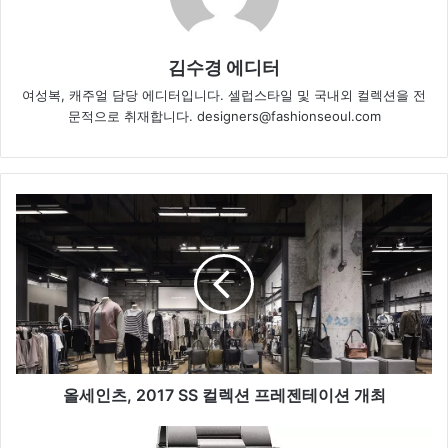
김수경 에디터
여성복, 캐주얼 담당 에디터입니다. 셀럽스타일 및 국내외 컬렉션을 전
문적으로 취재합니다. designers@fashionseoul.com
올
세
인
츠
,
2
0
1
7
S
올세인츠, 2017 SS 컬렉션 프레젠테이션 개최
S
컬