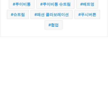
루이비통
루이비통 슈트림
배트멍
슈트림
패션 콜라보레이션
푸시버튼
협업