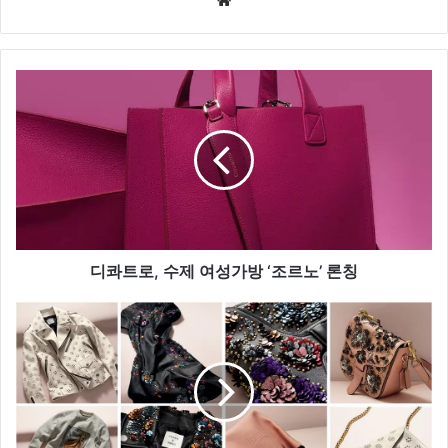
We
bsi
te
디
콰
트
로
,
수
제
여
성
가
디콰트로, 수제 여성가방 ‘조르노’ 론칭
방
‘
코
조
치
르
X
노
로
’
다
론
테
칭
,