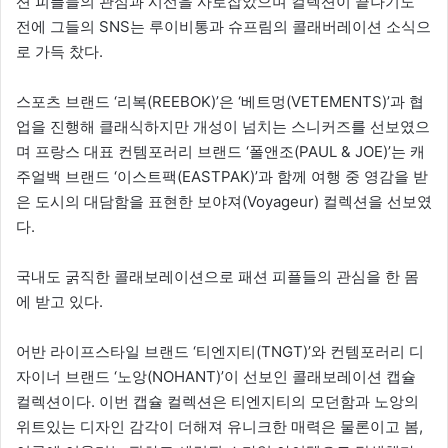
션 피플들의 관심과 시선을 사로잡았으며 컬렉션이 끝나기도
전에 그들의 SNS는 루이비통과 슈프림의 콜래버레이션 소식으
로 가득 찼다.
스포츠 브랜드 ‘리복(REEBOK)’은 ‘베트멍(VETEMENTS)’과 협
업을 진행해 클래식하지만 개성이 넘치는 스니커즈를 선보였으
며 프랑스 대표 컨템포러리 브랜드 ‘폴앤조(PAUL & JOE)’는 캐
주얼백 브랜드 ‘이스트팩(EASTPAK)’과 함께 여행 중 영감을 받
은 도시의 대담함을 표현한 보야져(Voyageur) 컬렉션을 선보였
다.
국내도 굵직한 콜래보레이션으로 패션 피플들의 관심을 한 몸
에 받고 있다.
어반 라이프스타일 브랜드 ‘티엔지티(TNGT)’와 컨템포러리 디
자이너 브랜드 ‘노앙(NOHANT)’이 선보인 콜래보레이션 캡슐
컬렉션이다. 이번 캡슐 컬렉션은 티엔지티의 모던함과 노앙의
위트있는 디자인 감각이 더해져 유니크한 매력은 물론이고 봄,