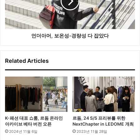
션
,
보
온
성
-
경
언더아머, 보온성-경량성 다 잡았다
량
성
다
Related Articles
잡
았
다
K-패션 대표 쇼룸, 르돔 온라인
르돔, 24 S/S 프리뷰를 위한
아카이브 베타 버전 오픈
NextChapter in LEDOME 개최
2024년 11월 6일
2023년 11월 28일