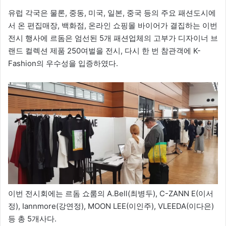
유럽 각국은 물론, 중동, 미국, 일본, 중국 등의 주요 패션도시에
서 온 편집매장, 백화점, 온라인 쇼핑몰 바이어가 결집하는 이번
전시 행사에 르돔은 엄선된 5개 패션업체의 고부가 디자이너 브
랜드 컬렉션 제품 250여벌을 전시, 다시 한 번 참관객에 K-
Fashion의 우수성을 입증하였다.
이번 전시회에는 르돔 쇼룸의 A.Bell(최병두), C-ZANN E(이서
정), Iannmore(강연정), MOON LEE(이인주), VLEEDA(이다은)
등 총 5개사다.