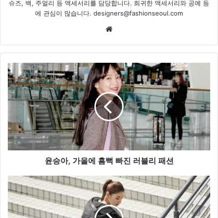
슈즈, 백, 주얼리 등 액세서리를 담당합니다. 희귀한 액세서리와 공예 등
에 관심이 많습니다. designers@fashionseoul.com
We
bsi
te
윤
승
아
,
가
을
에
흠
뻑
빠
윤승아, 가을에 흠뻑 빠진 러블리 패션
진
러
언
블
더
리
아
패
머