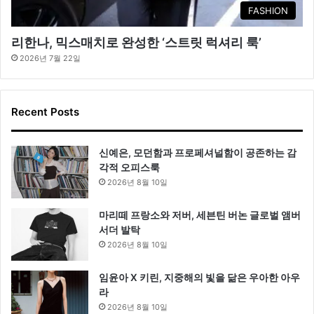
FASHION
리한나, 믹스매치로 완성한 ‘스트릿 럭셔리 룩’
2026년 7월 22일
Recent Posts
신예은, 모던함과 프로페셔널함이 공존하는 감
각적 오피스룩
2026년 8월 10일
마리떼 프랑소와 저버, 세븐틴 버논 글로벌 앰버
서더 발탁
2026년 8월 10일
임윤아 X 키린, 지중해의 빛을 닮은 우아한 아우
라
2026년 8월 10일