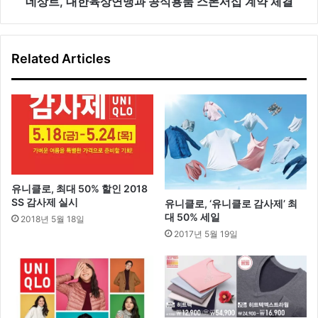
맹
데상트, 대한육상연맹과 공식용품 스폰서십 계약 체결
공
과
개
공
식
Related Articles
용
품
스
폰
서
십
계
약
체
유니클로, 최대 50% 할인 2018
결
SS 감사제 실시
유니클로, ‘유니클로 감사제’ 최
대 50% 세일
2018년 5월 18일
2017년 5월 19일