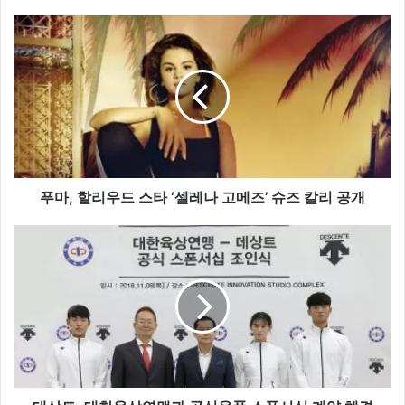
푸
마
,
할
리
우
드
스
타
‘
푸마, 할리우드 스타 ‘셀레나 고메즈’ 슈즈 칼리 공개
셀
레
데
나
상
고
트
메
,
즈
대
’
한
슈
육
즈
상
칼
연
리