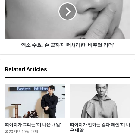
칭
호,
손
끝
까
지
럭
셔
엑소 수호, 손 끝까지 럭셔리한 ‘비주얼 리더’
리
한
‘비
Related Articles
주
얼
리
더’
띠어리가 그리는 ‘더 나은 내일’
띠어리가 전하는 일과 패션 ‘더 나
은 내일’
2021년 10월 27일