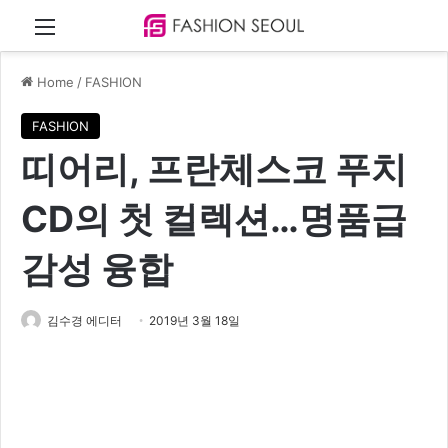
Menu
Home
/
FASHION
FASHION
띠어리, 프란체스코 푸치
CD의 첫 컬렉션…명품급
감성 융합
김수경 에디터
2019년 3월 18일