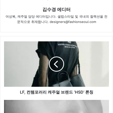
김수경 에디터
여성복, 캐주얼 담당 에디터입니다. 셀럽스타일 및 국내외 컬렉션을 전
문적으로 취재합니다. designers@fashionseoul.com
LF,
컨
템
포
러
리
캐
주
얼
브
LF, 컨템포러리 캐주얼 브랜드 ‘HSD’ 론칭
랜
드
엑
‘HSD’
소
론
수