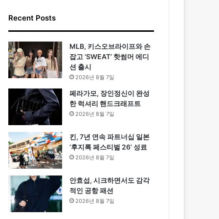
Recent Posts
MLB, 키스오브라이프와 손
잡고 ‘SWEAT’ 핫썸머 에디
션 출시
2026년 8월 7일
페라가모, 장인정신이 완성
한 럭셔리 핸드크래프트
2026년 8월 7일
킨, 7년 연속 파트너십 일본
‘후지록 페스티벌 26’ 성료
2026년 8월 7일
안효섭, 시크하면서도 감각
적인 공항 패션
2026년 8월 7일