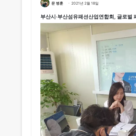
문 병훈
2021년 2월 18일
부산시‧부산섬유패션산업연합회, 글로벌 패