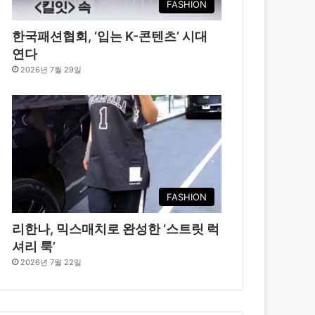
FASHION
한국패션협회, ‘입는 K-콘텐츠’ 시대
연다
2026년 7월 29일
FASHION
리한나, 믹스매치로 완성한 ‘스트릿 럭
셔리 룩’
2026년 7월 22일