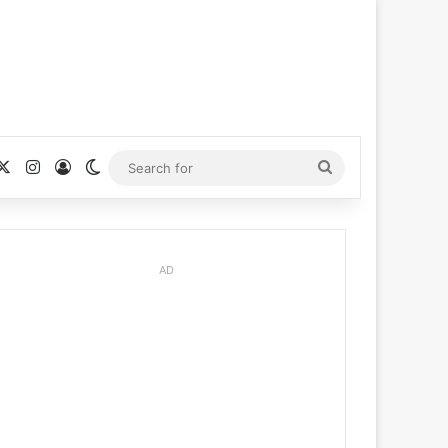
cebook
X
Instagram
Log In
Switch skin
Search
for
AD