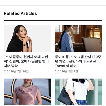
년
까
Related Articles
지
3
개
이
상
글
로
벌
브
“조지 클루니·현빈과 어깨 나란
루이 비통, 모노그램 탄생 130주
랜
히” 신민아, 오메가 글로벌 앰버
년 기념… 신민아의 ‘Spirit of
드
서더 발탁
Travel’ 에피소드
육
2026년 7월 24일
2026년 6월 2일
성
한
다
”