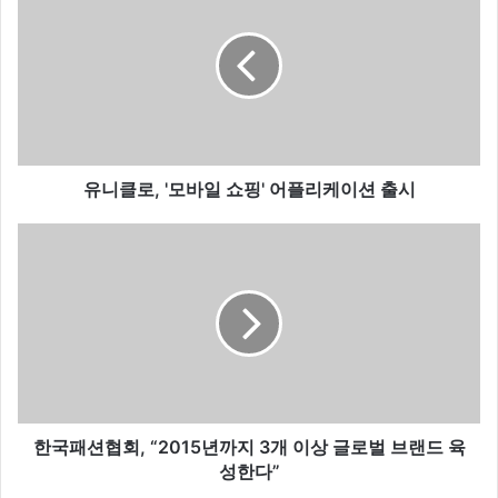
니
클
로
,
'
모
바
일
쇼
유니클로, '모바일 쇼핑' 어플리케이션 출시
핑
'
한
어
국
플
패
리
션
케
협
이
회
션
,
출
“
시
2
0
한국패션협회, “2015년까지 3개 이상 글로벌 브랜드 육
1
성한다”
5