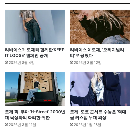
스
타
일
링
리바이스®, 로제와 함께한‘KEEP
리바이스 X 로제, ‘오리지널리
IT LOOSE’ 캠페인 공개
티’로 뭉쳤다
2026년 8월 4일
2026년 3월 12일
로제 픽, 푸마 ‘H-Street’ 2000년
로제, 도쿄 콘서트 수놓은 ‘역대
대 육상화의 화려한 귀환
급 커스텀 무대 의상’
2026년 3월 11일
2026년 1월 28일