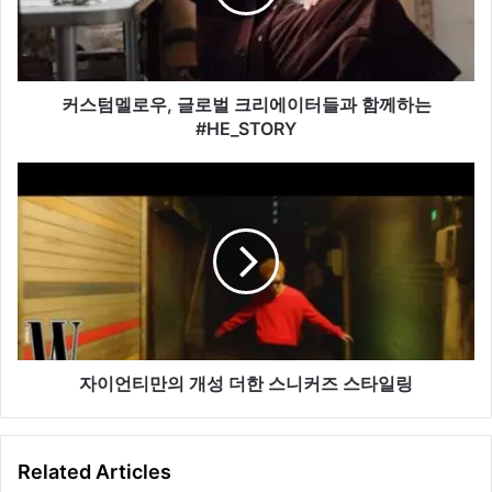
우,
글
로
벌
크
커스텀멜로우, 글로벌 크리에이터들과 함께하는
리
#HE_STORY
에
이
자
터
이
들
언
과
티
함
만
께
의
하
개
는
성
#HE_STORY
더
한
자이언티만의 개성 더한 스니커즈 스타일링
스
니
커
Related Articles
즈