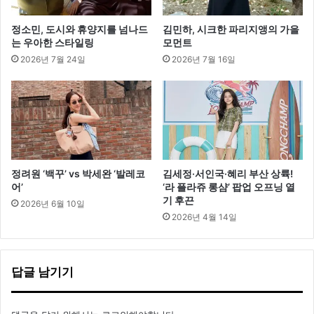
정소민, 도시와 휴양지를 넘나드
김민하, 시크한 파리지앵의 가을
는 우아한 스타일링
모먼트
2026년 7월 24일
2026년 7월 16일
정려원 ‘백꾸’ vs 박세완 ‘발레코
김세정·서인국·혜리 부산 상륙!
어’
‘라 플라쥬 롱샴’ 팝업 오프닝 열
기 후끈
2026년 6월 10일
2026년 4월 14일
답글 남기기