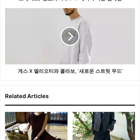
리
다
게
운
스
캠
X
페
엘
인
리
오
티
와
콜
라
게스 X 엘리오티와 콜라보, ‘새로운 스트릿 무드’
보,
‘새
로
Related Articles
운
스
트
릿
무
드’