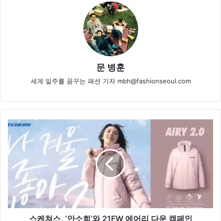
문 병훈
세계 일주를 꿈꾸는 패션 기자 mbh@fashionseoul.com
스
케
쳐
스,
‘안
소
희’와
21FW
에
어
스케쳐스, ‘안소희’와 21FW 에어리 다운 캠페인