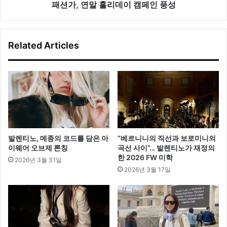
캠
패션가, 연말 홀리데이 캠페인 풍성
페
인
풍
Related Articles
성
발렌티노, 메종의 코드를 담은 아
“베르니니의 직선과 보로미니의
이웨어 오브제 론칭
곡선 사이”… 발렌티노가 재정의
한 2026 FW 미학
2026년 3월 31일
2026년 3월 17일