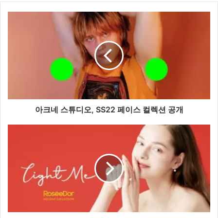
아
크
네
스
튜
디
오,
SS22
페
이
아크네 스튜디오, SS22 페이스 컬렉션 공개
스
컬
패
렉
션
션
가,
공
연
개
말
홀
리
데
이