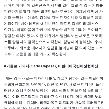
삼아 디자이너의 컬렉션과 메시지를 널리 알릴 수 있는 기회를
제안하기로 했다. 메종 발렌티노가 추구하는 정체성의 핵심 가
치와 공명하는 예술적 감성을 지닌 디자이너와 협업을 진행할
예정이다. 비아 레코에서 선보였던 마르코 람발디의 패션쇼는
인간성, 아름다움에 관한 변화무쌍한 비전을 기리는 우아하고
강렬한 의식이었다. 이런 이유에서 발렌티노는 새로운 프로젝
트를 람발디의 컬렉션으로 시작한다. 람발디의 컬렉션이 우리
모두에게 새로운 에너지와 영감을 불어넣어 줄 의미 있는 프로
젝트의 포문을 열어줄 거라고 확신한다.”
#카를로 카파사(Carlo Capasa), 이탈리아국립패션협회장
“재능 있는 새로운 디자이너를 알리고 지원하는 일은 이탈리아
국립패션협회의 사명이다. 최근 몇 년간, 새로운 디자이너들이
패션 시스템 안에서 발휘하는 창의성과 비전을 더욱 독려할 수
있는 여러 프로젝트를 기획하고 실현해왔다. 메종 발렌티노와
크리에이티브 디렉터, 피엘파올로 피춀리가 반향을 불러일으키
는 소셜 미디어 채널을 쇼케이스 무대로 제공하고 젊은 디자이