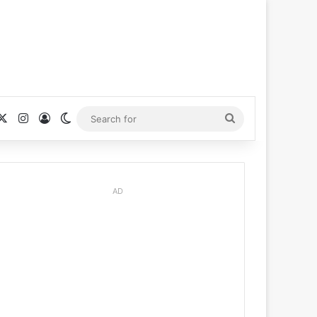
cebook
X
Instagram
Log In
Switch skin
Search
for
AD