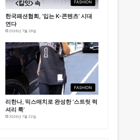
FASHION
한국패션협회, ‘입는 K-콘텐츠’ 시대
연다
2026년 7월 29일
FASHION
리한나, 믹스매치로 완성한 ‘스트릿 럭
셔리 룩’
2026년 7월 22일