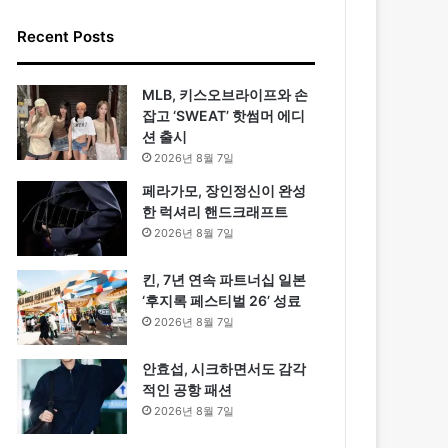
Recent Posts
MLB, 키스오브라이프와 손
잡고 ‘SWEAT’ 핫썸머 에디
션 출시
2026년 8월 7일
페라가모, 장인정신이 완성
한 럭셔리 핸드크래프트
2026년 8월 7일
킨, 7년 연속 파트너십 일본
‘후지록 페스티벌 26’ 성료
2026년 8월 7일
안효섭, 시크하면서도 감각
적인 공항 패션
2026년 8월 7일