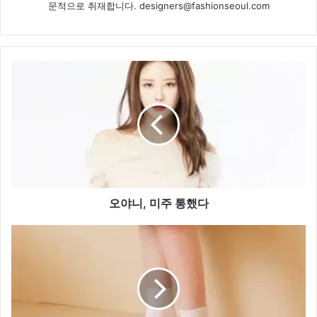
문적으로 취재합니다. designers@fashionseoul.com
오
야
니,
미
주
통
했
다
오야니, 미주 통했다
레
이
첼
콕
스,
플