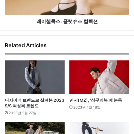
랫
슈
즈
컬
레이첼콕스, 플랫슈즈 컬렉션
렉
션
Related Articles
디자이너 브랜드로 살펴본 2023
민지(MZ), ‘삼무의복’에 눈독
S/S 여성복 트렌드
2023년 1월 18일
2023년 2월 27일