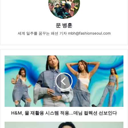
문 병훈
세계 일주를 꿈꾸는 패션 기자 mbh@fashionseoul.com
H&M, 물
재
활
용 시
스
템
적
용...
데
님
H&M, 물 재활용 시스템 적용...데님 컬렉션 선보인다
컬
렉
티