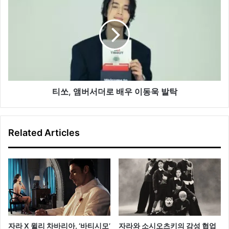
션
쏘,
선
앰
보
버
인
서
다
더
로
배
우
이
티쏘, 앰버서더로 배우 이동욱 발탁
동
욱
발
Related Articles
탁
자라 X 윌리 차바리아, ‘바티시모’
자라와 소시오츠키의 감성 협업