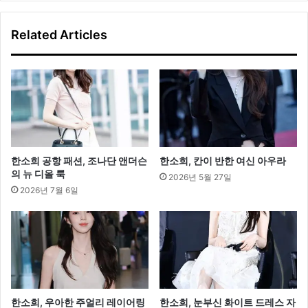
커
트
Related Articles
스
타
일
링
한소희 공항 패션, 조나단 앤더슨
한소희, 칸이 반한 여신 아우라
의 뉴 디올 룩
2026년 5월 27일
2026년 7월 6일
한소희, 우아한 주얼리 레이어링
한소희, 눈부신 화이트 드레스 자