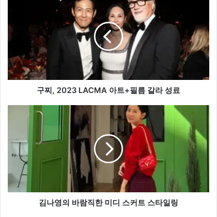
찌,
2023
LACMA
아
트
+필
름
갈
라
구찌, 2023 LACMA 아트+필름 갈라 성료
성
료
김
나
영
의
바
람
직
한
미
디
김나영의 바람직한 미디 스커트 스타일링
스