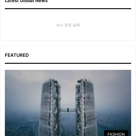
Latest Global News
뉴스 로딩 실패
FEATURED
FASHION