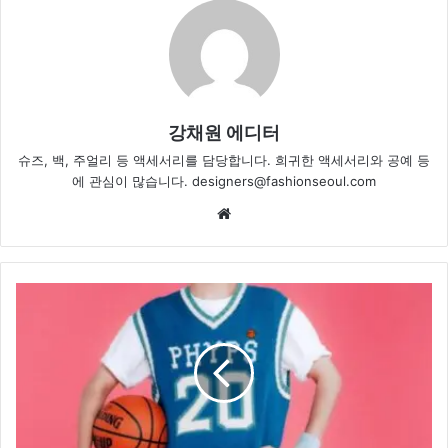
강채원 에디터
슈즈, 백, 주얼리 등 액세서리를 담당합니다. 희귀한 액세서리와 공예 등
에 관심이 많습니다. designers@fashionseoul.com
Website
세
븐
틴
승
관,
도
시
감