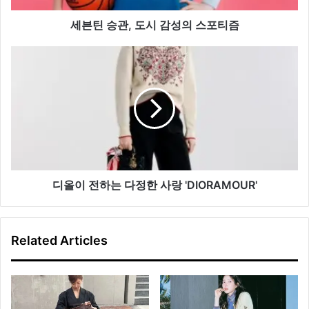
성
의
세븐틴 승관, 도시 감성의 스포티즘
스
포
디
티
올
즘
이
전
하
는
다
정
한
사
디올이 전하는 다정한 사랑 'DIORAMOUR'
랑
'DIORAMOUR'
Related Articles