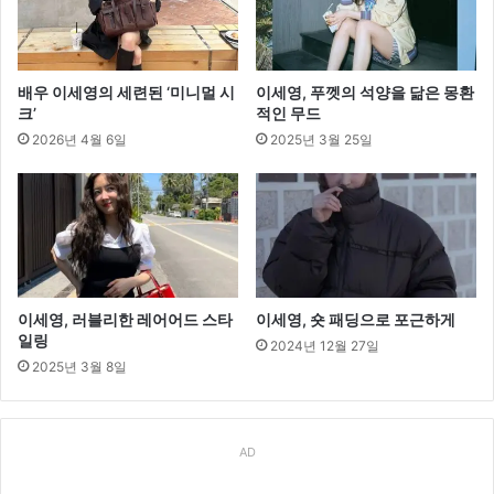
배우 이세영의 세련된 ‘미니멀 시
이세영, 푸껫의 석양을 닮은 몽환
크’
적인 무드
2026년 4월 6일
2025년 3월 25일
이세영, 러블리한 레어어드 스타
이세영, 숏 패딩으로 포근하게
일링
2024년 12월 27일
2025년 3월 8일
AD