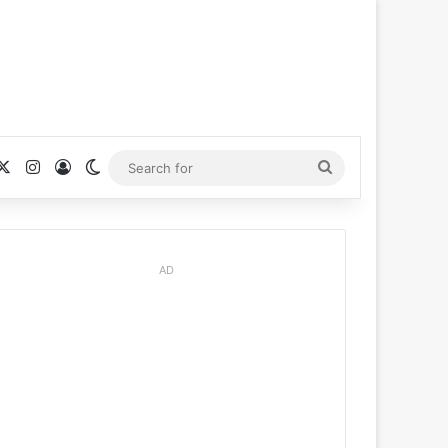
cebook
X
Instagram
Log In
Switch skin
Search
for
AD