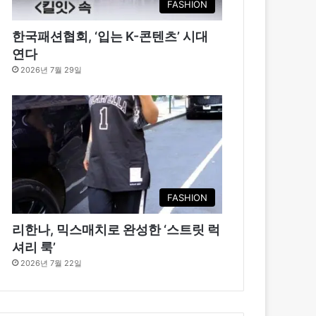
FASHION
한국패션협회, ‘입는 K-콘텐츠’ 시대
연다
2026년 7월 29일
FASHION
리한나, 믹스매치로 완성한 ‘스트릿 럭
셔리 룩’
2026년 7월 22일