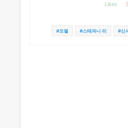
Likes
모델
스테파니 리
신