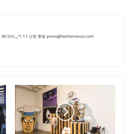
(__*) 1:1 신청 환영 press@fashionseoul.com
닥
터
마
틴
2
0
1
5