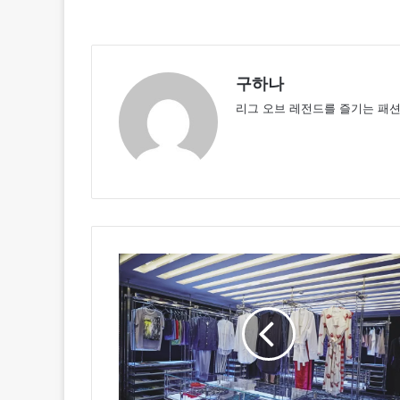
구하나
리그 오브 레전드를 즐기는 패션 에디터
라
펠
라
,
전
세
계
최