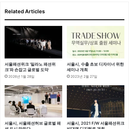
프
Related Articles
린
슬
루
‘
시
스
루
섹
시
서울패션위크 ‘밀라노 패션위
서울시, 수출 초보 디자이너 위한
대
크’와 손잡고 글로벌 도약
세미나 개최
결
2026년 1월 28일
2023년 2월 27일
’
서울시, 서울패션허브 글로벌 패
서울시, 2021 F/W 서울패션위크
션 도시 만든다
비대면 디지털로 개최