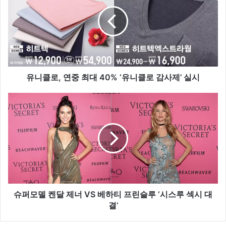
클
로
,
연
중
최
대
4
유니클로, 연중 최대 40% ‘유니클로 감사제’ 실시
0
%
슈
‘
퍼
유
모
니
델
클
켄
로
달
감
제
사
너
제
V
’
S
슈퍼모델 켄달 제너 VS 베하티 프린슬루 ‘시스루 섹시 대
실
베
결’
시
하
티