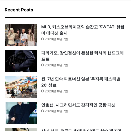
Recent Posts
MLB, 키스오브라이프와 손잡고 ‘SWEAT’ 핫썸
머 에디션 출시
2026년 8월 7일
페라가모, 장인정신이 완성한 럭셔리 핸드크래
프트
2026년 8월 7일
킨, 7년 연속 파트너십 일본 ‘후지록 페스티벌
26’ 성료
2026년 8월 7일
안효섭, 시크하면서도 감각적인 공항 패션
2026년 8월 7일
샤넬 뷰티, 정국과 함께 하이엔드 향수 재조명