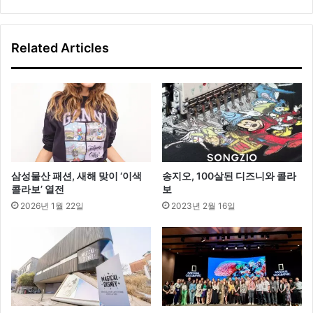
타
금
일
사
월
Related Articles
’
백
진
희
,
그
레
이
미
삼성물산 패션, 새해 맞이 ‘이색
송지오, 100살된 디즈니와 콜라
니
콜라보’ 열전
보
백
2026년 1월 22일
2023년 2월 16일
어
디
꺼
?