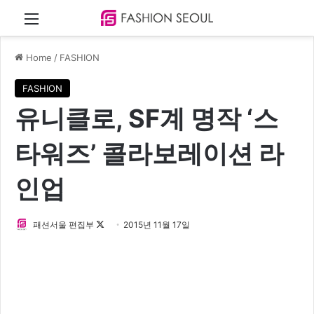
Menu
Home
/
FASHION
FASHION
유니클로, SF계 명작 ‘스
타워즈’ 콜라보레이션 라
인업
패션서울 편집부
F
2015년 11월 17일
o
l
l
o
w