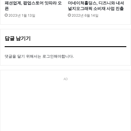
패션업계, 팝업스토어 잇따라 오
더네이쳐홀딩스, 디즈니와 내셔
픈
널지오그래픽 소비재 사업 진출
2023년 1월 13일
2022년 6월 14일
답글 남기기
댓글을 달기 위해서는
로그인
해야합니다.
AD