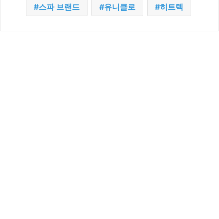
스파 브랜드
유니클로
히트텍