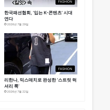
FASHION
한국패션협회, ‘입는 K-콘텐츠’ 시대
연다
2026년 7월 29일
FASHION
리한나, 믹스매치로 완성한 ‘스트릿 럭
셔리 룩’
2026년 7월 22일