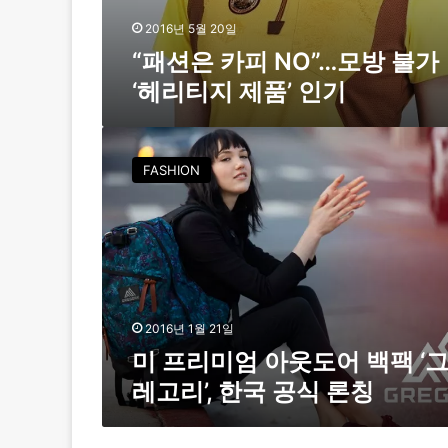
헤
리
2016년 5월 20일
티
“패션은 카피 NO”…모방 불가
지
‘헤리티지 제품’ 인기
제
품
’
미
인
프
기
FASHION
리
미
엄
아
웃
도
어
백
2016년 1월 21일
팩
미 프리미엄 아웃도어 백팩 ‘
‘
레고리’, 한국 공식 론칭
그
레
고