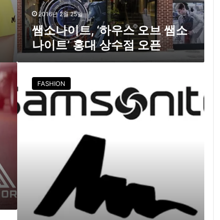
우
스
2016년 2월 25일
오
쌤소나이트, ‘하우스 오브 쌤소
브
나이트’ 홍대 상수점 오픈
쌤
소
나
쌤
이
소
FASHION
트
나
’
이
홍
트
대
,
상
그
수
레
점
고
오
리
픈
인
그
수
…
아
웃