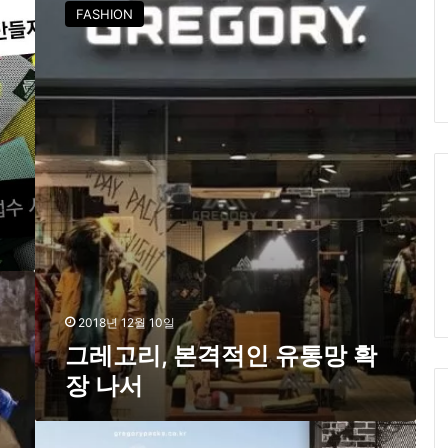
레
FASHION
고
리
,
본
격
적
인
유
통
망
확
장
나
서
2018년 12월 10일
그레고리, 본격적인 유통망 확
장 나서
아