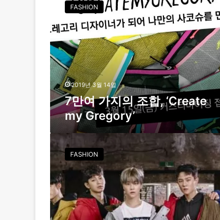
만
FASHION
여
가
지
의
조
합
,
‘
2019년 3월 14일
C
7만여 가지의 조합, ‘Create
r
my Gregory’
e
a
t
그
e
레
FASHION
m
고
y
리
G
,
r
국
e
내
g
첫
o