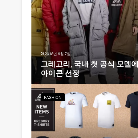
공
r
식
y
모
’
델
에
아
이
콘
선
2018년 9월 7일
정
그레고리, 국내 첫 공식 모델
아이콘 선정
백
팩
FASHION
브
랜
드
그
레
고