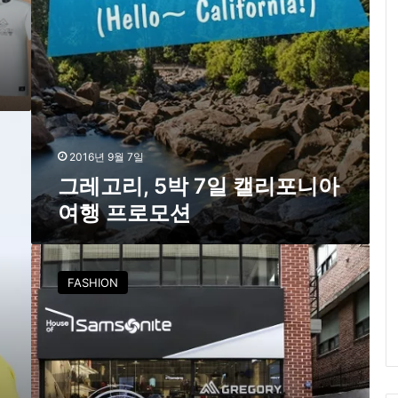
일
약
캘
리
진
포
니
아
여
행
프
2016년 9월 7일
로
그레고리, 5박 7일 캘리포니아
모
여행 프로모션
션
쌤
소
FASHION
나
이
트
,
‘
하