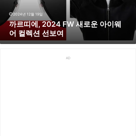
2
4
F
2024년 12월 19일
W
까르띠에, 2024 FW 새로운 아이웨
새
어 컬렉션 선보여
로
운
아
이
웨
AD
어
컬
렉
션
선
보
여