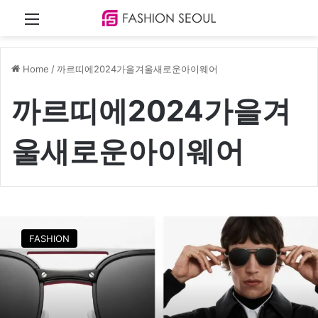
Menu
Home
/
까르띠에2024가을겨울새로운아이웨어
까르띠에2024가을겨
울새로운아이웨어
까
르
FASHION
띠
에
,
2
0