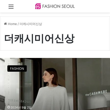
Menu
Home
/
더캐시미어신상
더캐시미어신상
더
캐
FASHION
시
미
어
,
2
4
F
/
2024년 9월 2일