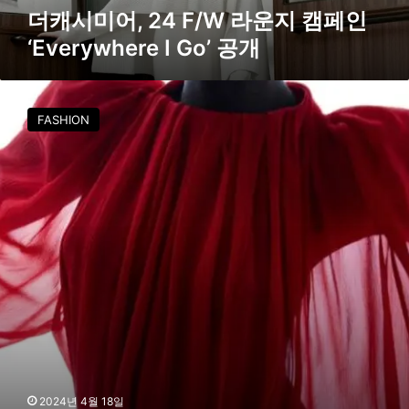
W
더캐시미어, 24 F/W 라운지 캠페인
라
‘Everywhere I Go’ 공개
운
지
캠
코
페
스
FASHION
인
V
‘
S
E
더
v
캐
e
시
r
미
y
어
w
,
h
고
e
급
r
미
e
넘
I
치
G
는
o
모
2024년 4월 18일