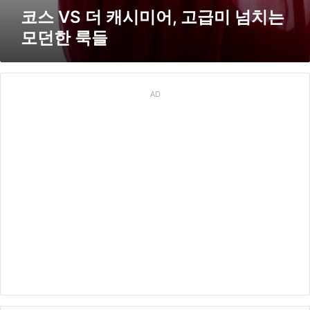
’
던
코스 VS 더 캐시미어, 고급미 넘치는
공
한
개
모던한 룩들
룩
들
AD