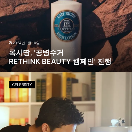
공
,
개
‘
공
병
수
거
2024년 1월 10일
R
록시땅, ‘공병수거
E
RETHINK BEAUTY 캠페인’ 진행
T
H
I
록
N
시
CELEBRITY
K
땅
,
B
남
E
성
A
라
U
인
T
새
Y
로