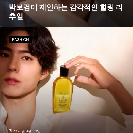
박보검이 제안하는 감각적인 힐링 리
추얼
록
시
FASHION
땅
5
0
주
년
의
새
로
운
얼
굴
은
‘
박
보
2026년 4월 20일