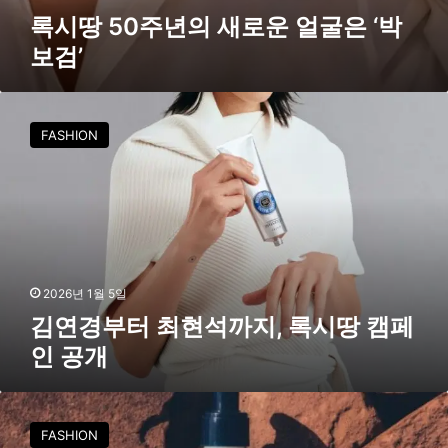
검
록시땅 50주년의 새로운 얼굴은 ‘박
’
보검’
김
연
FASHION
경
부
터
최
현
석
까
지
2026년 1월 5일
,
김연경부터 최현석까지, 록시땅 캠페
록
인 공개
시
땅
캠
록
페
시
FASHION
인
땅