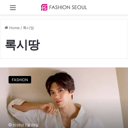
Menu
Home
/
록시땅
록시땅
박
보
FASHION
검
,
초
여
름
햇
살
처
2026년 5월 29일