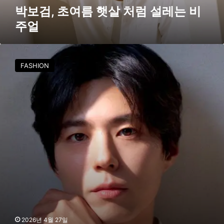
럼
박보검, 초여름 햇살 처럼 설레는 비
설
주얼
레
는
비
박
주
보
FASHION
얼
검
이
제
안
하
는
감
각
적
인
힐
링
리
추
얼
2026년 4월 27일