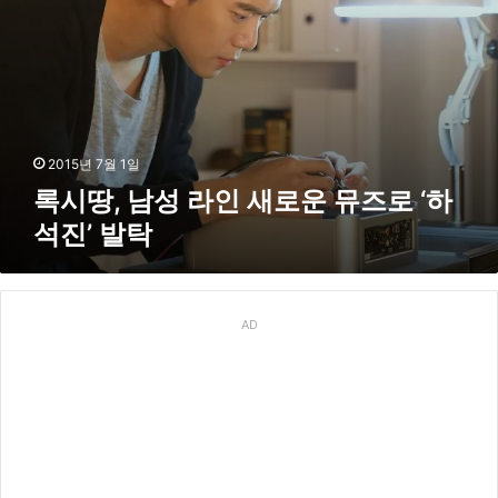
캠
운
페
뮤
인
즈
’
로
진
‘
행
하
석
2015년 7월 1일
진
록시땅, 남성 라인 새로운 뮤즈로 ‘하
’
석진’ 발탁
발
탁
AD