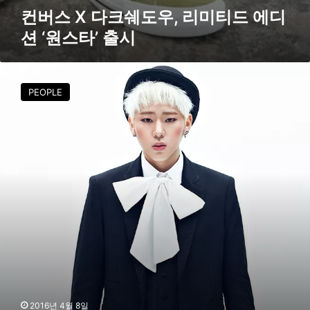
‘
컨버스 X 다크쉐도우, 리미티드 에디
원
션 ‘원스타’ 출시
스
타
’
⑤
출
지
시
PEOPLE
코
는
패
션
계
에
어
느
정
도
의
영
향
력
을
2016년 4월 8일