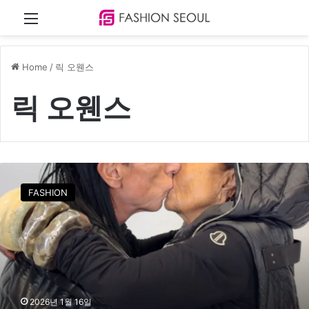
Menu
Home
/
릭 오웬스
릭 오웬스
릭
오
FASHION
웬
스
&
미
셸
라
미
,
2026년 1월 16일