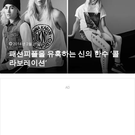
의
플
런
을
웨
유
이
혹
를
하
누
는
비
신
2014년 2월 21일
다
의
패션피플을 유혹하는 신의 한수 ‘콜
한
라보레이션’
수
‘
콜
라
보
AD
레
이
션
’