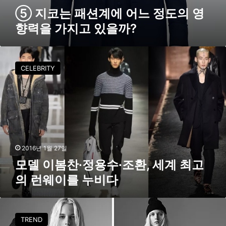
가
⑤ 지코는 패션계에 어느 정도의 영
지
향력을 가지고 있을까?
고
있
을
모
까
델
?
CELEBRITY
이
봄
찬
∙
정
용
수
∙
2016년 1월 27일
조
모델 이봄찬∙정용수∙조환, 세계 최고
환
의 런웨이를 누비다
,
세
계
패
최
션
TREND
고
피