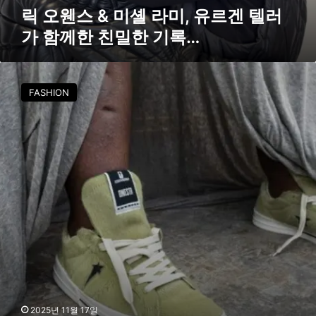
유
릭 오웬스 & 미셸 라미, 유르겐 텔러
르
가 함께한 친밀한 기록…
겐
텔
러
컨
가
버
FASHION
함
스
께
X
한
다
친
크
밀
쉐
한
도
기
우
록
,
…
리
미
티
드
에
디
션
2025년 11월 17일