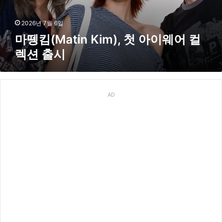
i
n
K
2026년 7월 6일
i
마뗑킴(Matin Kim), 첫 아이웨어 컬
m
렉션 출시
)
,
첫
아
이
AD
웨
어
컬
렉
션
출
시