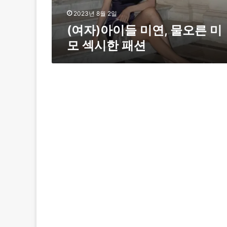
연
,
2023년 8월 2일
물
(여자)아이들 미연, 물오른 미
오
모 섹시한 패션
른
미
모
섹
시
한
패
션