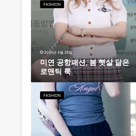
연
FASHION
공
항
패
션
,
봄
햇
살
2026년 4월 28일
닮
미연 공항패션, 봄 햇살 닮은
은
로맨틱 룩
로
맨
틱
미
룩
연
FASHION
,
러
블
리
함
그