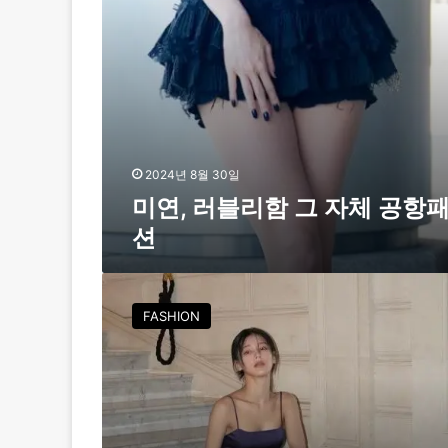
자
체
공
항
패
션
2024년 8월 30일
미연, 러블리함 그 자체 공항
션
(
여
FASHION
자
)
아
이
들
미