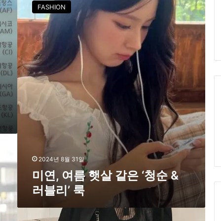
연
FASHION
,
여
름
햇
살
같
은
‘
청
순
&
러
블
리
’
2024년 8월 31일
미연, 여름 햇살 같은 ‘청순 &
룩
러블리’ 룩
여