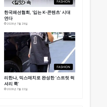
FASHION
한국패션협회, ‘입는 K-콘텐츠’ 시대
연다
2026년 7월 29일
FASHION
리한나, 믹스매치로 완성한 ‘스트릿 럭
셔리 룩’
2026년 7월 22일