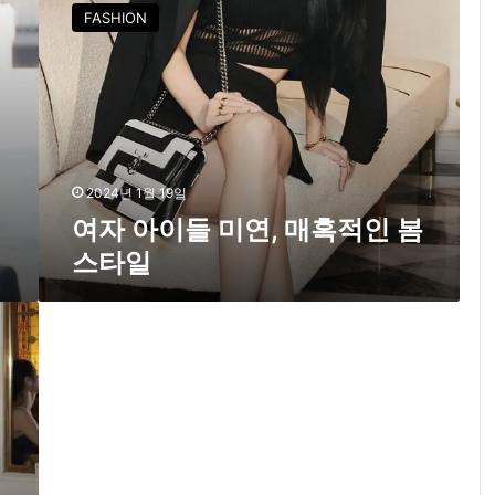
자
FASHION
아
이
들
미
연
,
매
혹
2024년 1월 19일
적
패
여자 아이들 미연, 매혹적인 봄
인
스타일
봄
스
타
일