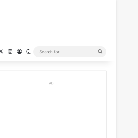
cebook
X
Instagram
Log In
Switch skin
Search
for
AD