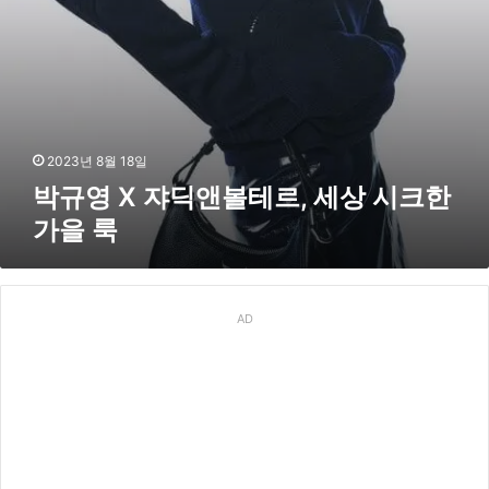
,
세
상
시
크
한
가
2023년 8월 18일
을
박규영 X 쟈딕앤볼테르, 세상 시크한
룩
가을 룩
AD