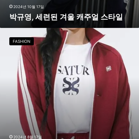
2024년 10월 17일
박규영, 세련된 겨울 캐주얼 스타일
박
규
FASHION
영
,
자
유
롭
고
트
렌
디
한
감
성
의
가
을
2024년 8월 17일