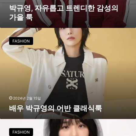
룩
박규영, 자유롭고 트렌디한 감성의
가을 룩
배
우
FASHION
박
규
영
의
어
반
클
래
2024년 2월 15일
식
배우 박규영의 어반 클래식룩
룩
세
터
FASHION
,