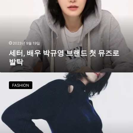
배
우
박
규
영
브
랜
2023년 9월 19일
드
세터, 배우 박규영 브랜드 첫 뮤즈로
첫
발탁
뮤
즈
로
박
발
규
FASHION
탁
영
X
쟈
딕
앤
볼
테
르