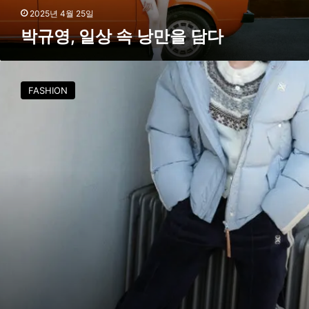
담
2025년 4월 25일
다
박규영, 일상 속 낭만을 담다
박
규
FASHION
영
,
세
련
된
겨
울
캐
주
얼
스
타
일