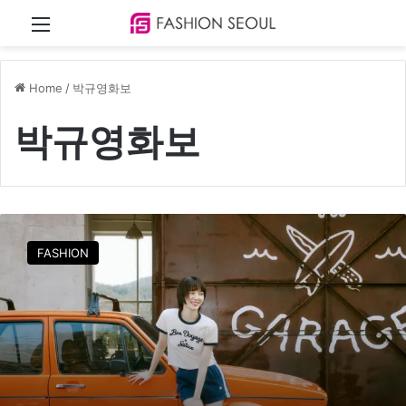
Menu
Home
/
박규영화보
박규영화보
박
규
FASHION
영
,
일
상
속
낭
만
을