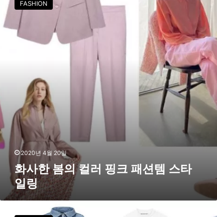
FASHION
한
봄
의
컬
러
핑
크
패
션
템
스
타
일
링
2020년 4월 20일
화사한 봄의 컬러 핑크 패션템 스타
일링
올
봄