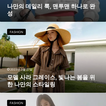
나만의 데일리 룩, 맨투맨 하나로 완
성
모
델
FASHION
사
라
그
레
이
스
,
빛
2023년 3월 27일
나
모델 사라 그레이스, 빛나는 봄을 위
는
한 나만의 스타일링
봄
을
위
배
한
우
FASHION
나
연