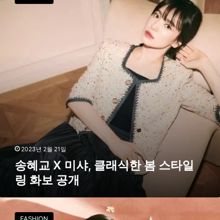
교
일
X
링
미
샤
,
클
래
식
한
봄
스
타
일
링
화
2023년 2월 21일
보
송혜교 X 미샤, 클래식한 봄 스타일
공
링 화보 공개
개
김
태
FASHION