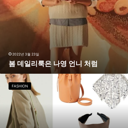
니
처
럼
2022년 3월 23일
봄 데일리룩은 나영 언니 처럼
데
일
FASHION
리
룩
을
책
임
질
트