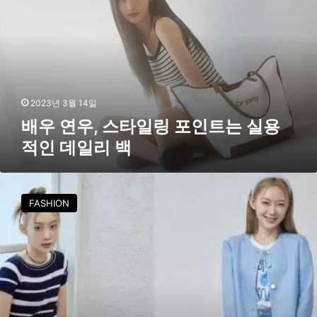
만
우
의
,
스
스
타
타
일
일
링
링
포
2023년 3월 14일
인
배우 연우, 스타일링 포인트는 실용
트
적인 데일리 백
는
실
용
모
적
델
FASHION
인
젤
데
라
일
비
리
의
백
산
뜻
한
봄