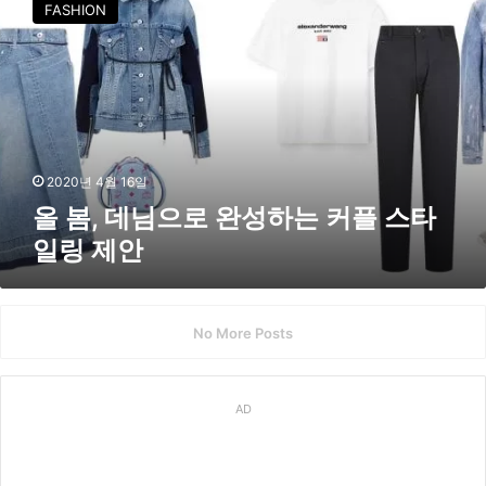
FASHION
,
데
님
으
로
완
성
하
2020년 4월 16일
는
올 봄, 데님으로 완성하는 커플 스타
커
일링 제안
플
스
타
일
No More Posts
링
제
안
AD