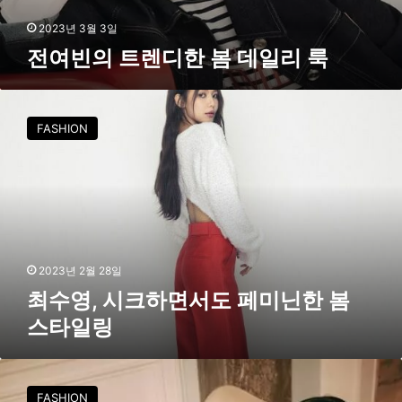
일
2023년 3월 3일
리
전여빈의 트렌디한 봄 데일리 룩
룩
최
수
FASHION
영
,
시
크
하
면
서
도
2023년 2월 28일
페
최수영, 시크하면서도 페미닌한 봄
미
스타일링
닌
한
봄
송
스
혜
FASHION
타