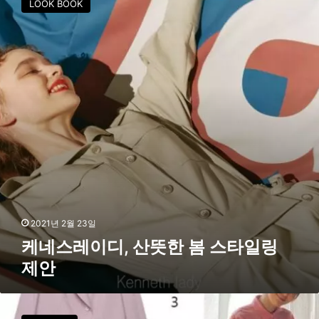
LOOK BOOK
일
스
링
레
이
디
,
산
뜻
한
봄
스
타
일
링
제
안
2021년 2월 23일
케네스레이디, 산뜻한 봄 스타일링
제안
화
사