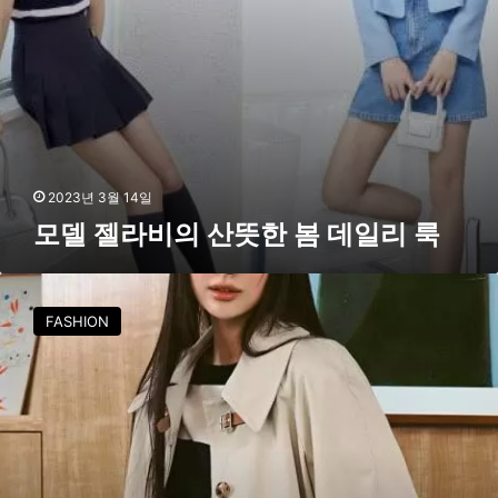
데
일
리
룩
2023년 3월 14일
모델 젤라비의 산뜻한 봄 데일리 룩
차
정
FASHION
원
의
세
련
된
봄
데
일