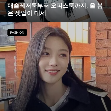
스
애슬레저룩부터 오피스룩까지, 올 봄
룩
은 셋업이 대세
까
지
,
다
가
FASHION
올
오
는
봄
봄
은
,
셋
캠
업
퍼
이
스
대
룩
세
스
타
일
링