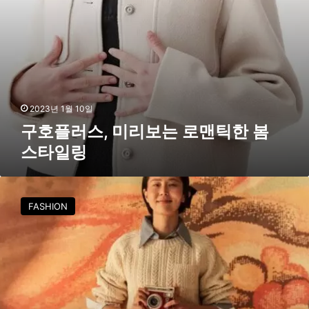
는
로
맨
틱
한
봄
스
타
2023년 1월 10일
일
구호플러스, 미리보는 로맨틱한 봄
링
스타일링
봄
데
FASHION
일
리
룩
은
나
영
언