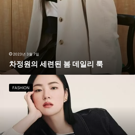
리
룩
2023년 3월 7일
차정원의 세련된 봄 데일리 룩
전
여
FASHION
빈
의
트
렌
디
한
봄
데