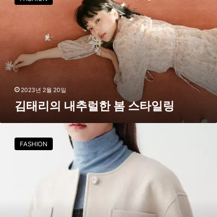
리
의
내
추
럴
한
봄
스
타
2023년 2월 20일
일
김태리의 내추럴한 봄 스타일링
링
구
호
FASHION
플
러
스
,
미
리
보