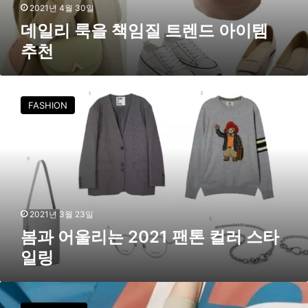
렌
2021년 4월 30일
드
데일리 룩을 책임질 트렌드 아이템
아
추천
이
템
추
봄
천
과
FASHION
어
울
리
는
2
0
2
1
2021년 3월 23일
팬
봄과 어울리는 2021 팬톤 컬러 스타
톤
일링
컬
러
스
케
타
네