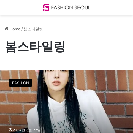
Menu
Home
/
봄스타일링
봄스타일링
애
슬
FASHION
레
저
룩
부
터
오
피
2024년 3월 27일