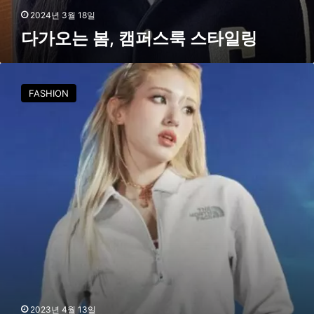
2024년 3월 18일
다가오는 봄, 캠퍼스룩 스타일링
나
만
FASHION
의
데
일
리
룩
,
맨
투
맨
하
나
로
완
성
2023년 4월 13일