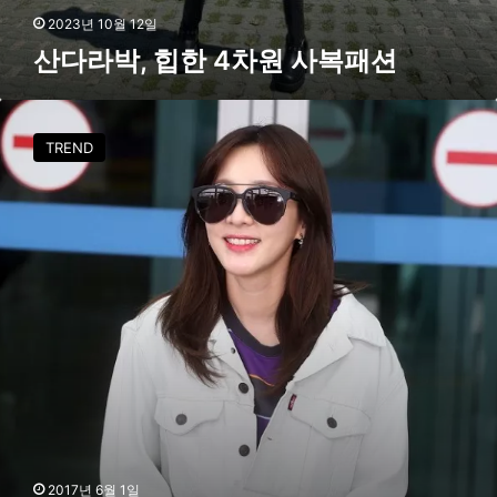
2023년 10월 12일
산다라박, 힙한 4차원 사복패션
[
p
TREND
h
o
t
o
]
산
다
라
박
,
머
리
부
터
발
2017년 6월 1일