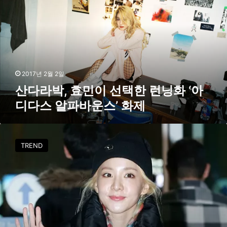
리
박
폭
,
발
효
’
민
굿
이
나
선
잇
택
2017년 2월 2일
거
한
산다라박, 효민이 선택한 런닝화 ‘아
울
런
셀
디다스 알파바운스’ 화제
닝
카
화
‘
[
아
p
TREND
디
h
다
o
스
t
알
o
파
]
바
산
운
다
스
라