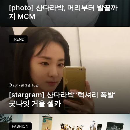
끝
[photo] 산다라박, 머리부터 발끝까
까
지 MCM
지
M
C
[
M
s
TREND
t
a
r
g
r
a
m
]
2017년 3월 16일
산
[stargram] 산다라박 ‘럭셔리 폭발’
다
굿나잇 거울 셀카
라
박
‘
산
럭
다
FASHION
셔
라