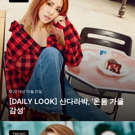
A
공
I
항
L
패
Y
션
L
O
O
K
]
산
다
라
박
,
‘
2016년 10월 21일
온
[DAILY LOOK] 산다라박, ‘온몸 가을
몸
감성’
가
을
감
[
성
P
’
TREND