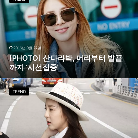
H
O
T
O
]
산
다
라
2016년 9월 22일
박
[PHOTO] 산다라박, 머리부터 발끝
,
까지 ‘시선집중’
머
리
부
[
터
P
TREND
발
H
끝
O
까
T
지
O
‘
]
시
산
선
다
집