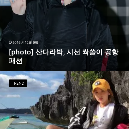
’
박
화
,
제
시
선
싹
쓸
이
2016년 12월 9일
공
[photo] 산다라박, 시선 싹쓸이 공항
항
패션
패
션
[
s
TREND
t
a
r
g
r
a
m
]