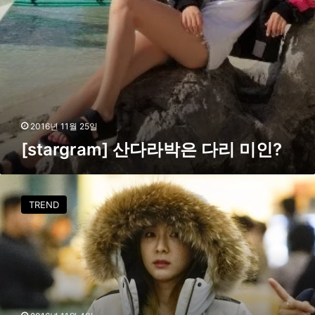
산
다
라
박
은
다
리
미
2016년 11월 25일
인
[stargram] 산다라박은 다리 미인?
?
[
P
TREND
H
O
T
O
]
산
다
라