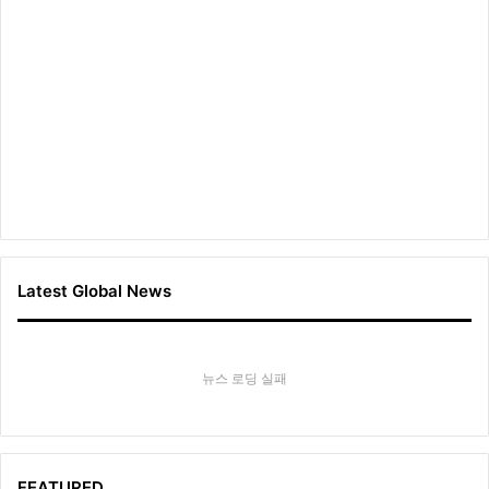
스
타
일
링
’
Latest Global News
뉴스 로딩 실패
FEATURED