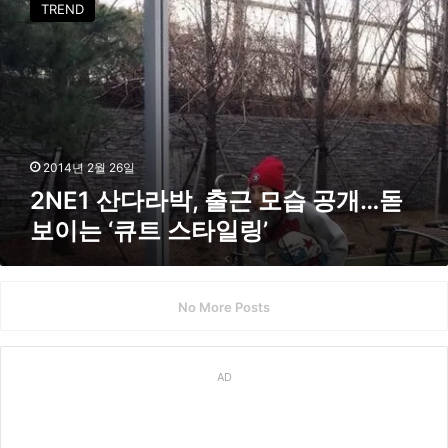
룩
TREND
E
화
1
제
산
다
라
박
,
출
2014년 2월 26일
근
2NE1 산다라박, 출근 모습 공개…돋
모
보이는 ‘큐트 스타일링’
습
공
개
…
No More Posts
돋
보
이
는
AD
‘
큐
트