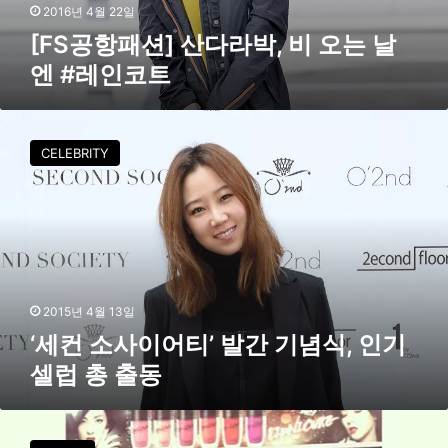
다
2016년 4월 22일
라
[FS공항패션] 산다라박, 비 오는 날
박
엔 #레인코트
,
비
오
‘
는
세
CELEBRITY
날
컨
엔
소
#
사
레
이
인
어
코
티
트
’
발
2015년 4월 13일
간
‘세컨 소사이어티’ 발간 기념식, 인기
기
셀럽 총 출동
념
식
,
산
인
다