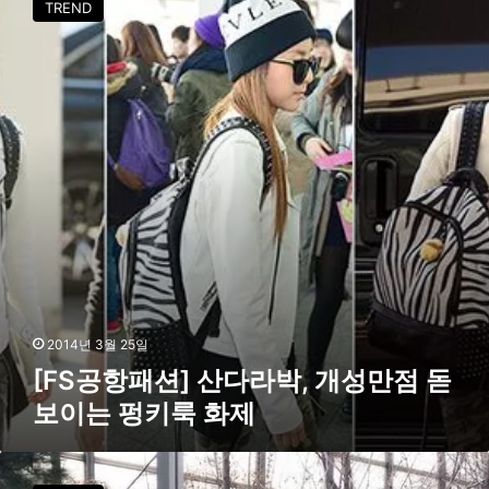
TREND
S
공
항
패
션
]
산
다
라
박
,
개
성
만
점
2014년 3월 25일
돋
[FS공항패션] 산다라박, 개성만점 돋
보
보이는 펑키룩 화제
이
는
펑
2
키
N