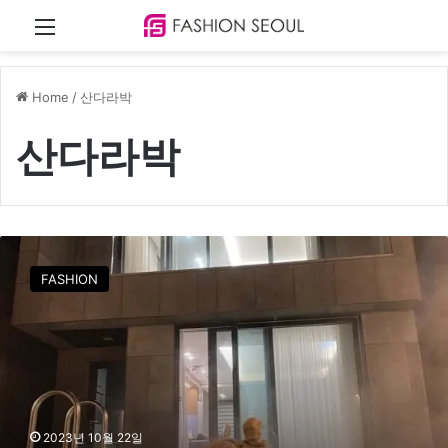
Menu
Home
/
산다라박
산다라박
산
다
FASHION
라
박
,
춥
지
만
비
키
2023년 10월 22일