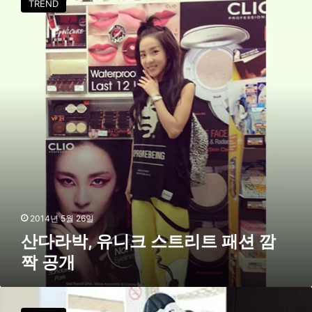
TREND
기
라
셀
박
럽
,
총
유
출
니
동
크
스
트
리
트
패
션
깜
짝
공
2014년 5월 26일
개
산다라박, 유니크 스트리트 패션 깜
짝 공개
[
F