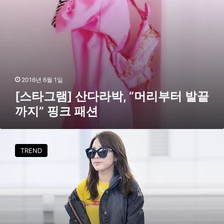
박
,
“
머
리
부
터
발
2016년 6월 1일
끝
[스타그램] 산다라박, “머리부터 발끝
까
까지” 핑크 패션
지
”
핑
[
크
F
패
TREND
S
션
공
항
패
션
]
산