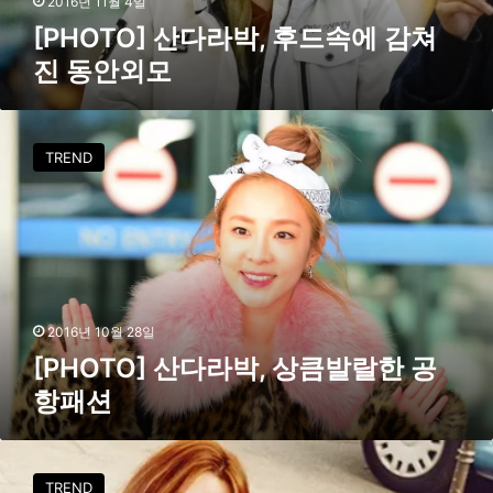
2016년 11월 4일
박
[PHOTO] 산다라박, 후드속에 감쳐
,
진 동안외모
후
드
속
[
에
P
TREND
감
H
쳐
O
진
T
동
O
안
]
외
산
모
다
라
2016년 10월 28일
박
[PHOTO] 산다라박, 상큼발랄한 공
,
항패션
상
큼
발
[
랄
D
TREND
한