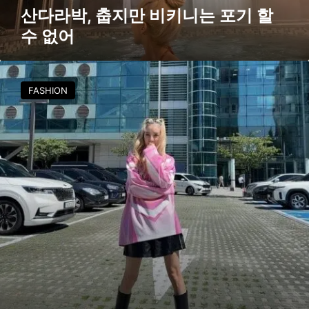
니
산다라박, 춥지만 비키니는 포기 할
는
수 없어
포
기
할
산
수
다
FASHION
없
라
어
박
,
힙
한
4
차
원
사
복
패
션