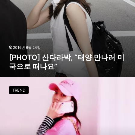
라
중
박
’
,
“
태
양
만
나
2016년 6월 24일
러
[PHOTO] 산다라박, “태양 만나러 미
미
국으로 떠나요”
국
으
로
[
떠
스
나
TREND
타
요
그
”
램
]
산
다
라