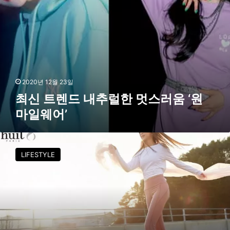
멋
스
러
움
‘
원
마
일
2020년 12월 23일
웨
최신 트렌드 내추럴한 멋스러움 ‘원
어
마일웨어’
’
위
뜨
LIFESTYLE
,
첫
앰
버
서
더
에