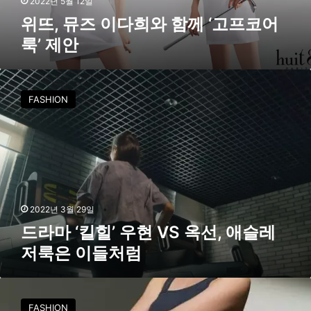
2022년 5월 12일
께
위뜨, 뮤즈 이다희와 함께 ‘고프코어
‘
룩’ 제안
고
프
코
드
어
라
FASHION
룩
마
’
‘
제
킬
안
힐
’
우
현
V
2022년 3월 29일
S
드라마 ‘킬힐’ 우현 VS 옥선, 애슬레
옥
저룩은 이들처럼
선
,
애
이
슬
다
FASHION
레