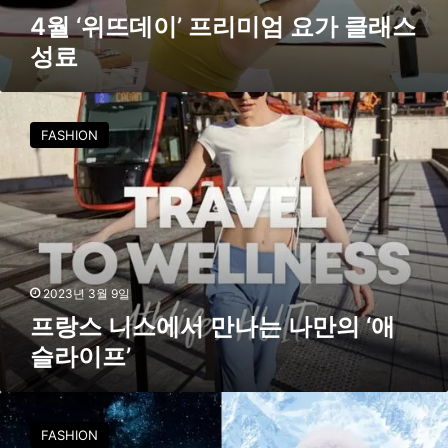
성
4월 ‘위뜨데이’ 프리미엄 요가 클래스
료
성료
프
랑
FASHION
스
니
스
에
서
만
나
는
2023년 3월 9일
나
프랑스 니스에서 만나는 나만의 ‘애
만
슬라이프’
의
‘
애
추
슬
워
FASHION
라
진