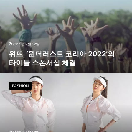
리
아
2
0
2
2
’
2022년 7월 12일
의
위뜨, ’원더러스트 코리아 2022’의
타
타이틀 스폰서십 체결
이
틀
스
위
폰
뜨
서
FASHION
,
십
뮤
체
즈
결
이
다
희
와
함