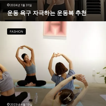
2024년 1월 31일
운동 욕구 자극하는 운동복 추천
4
월
FASHION
‘
위
뜨
데
이
’
프
리
미
엄
요
가
클
래
스
2023년 4월 13일