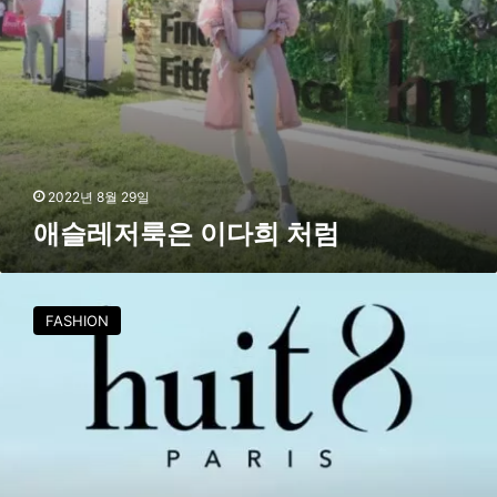
럼
2022년 8월 29일
애슬레저룩은 이다희 처럼
위
뜨
FASHION
,
’
원
더
러
스
트
코