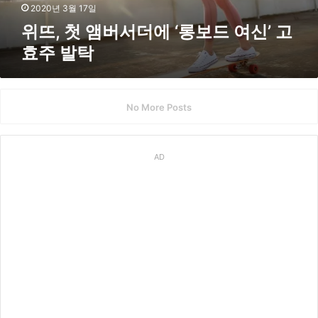
‘
2020년 3월 17일
롱
위뜨, 첫 앰버서더에 ‘롱보드 여신’ 고
보
효주 발탁
드
여
신
’
No More Posts
고
효
주
발
AD
탁