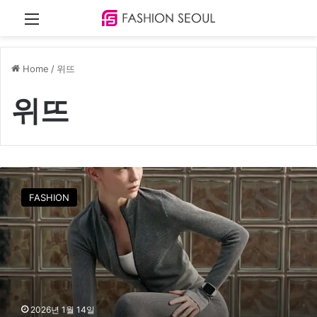
Menu
Home
/
위뜨
위뜨
위
뜨
FASHION
,
새
해
운
동
열
풍
잇
2026년 1월 14일