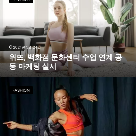
,
백
화
점
문
화
센
터
2021년 5월 24일
수
위뜨, 백화점 문화센터 수업 연계 공
업
동 마케팅 실시
연
계
공
더
동
당
FASHION
마
당
케
하
팅
고
실
자
시
유
롭
게