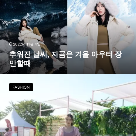
이
날
프
씨
’
,
지
금
은
겨
2022년 11월 4일
울
추워진 날씨, 지금은 겨울 아우터 장
아
만할때
우
터
장
애
만
슬
FASHION
할
레
때
저
룩
은
이
다
희
처