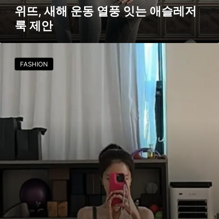
는
위뜨, 새해 운동 열풍 잇는 애슬레저
애
룩 제안
슬
레
저
운
룩
동
FASHION
제
욕
안
구
자
극
하
는
운
동
복
추
천