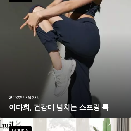
희
저
,
룩
건
은
강
이
미
들
넘
처
치
럼
는
스
프
링
룩
2022년 3월 28일
이다희, 건강미 넘치는 스프링 룩
위
뜨
FASHION