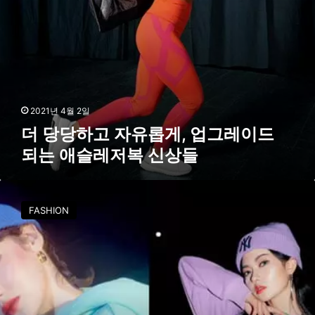
,
업
그
레
이
드
되
는
2021년 4월 2일
애
더 당당하고 자유롭게, 업그레이드
슬
되는 애슬레저복 신상들
레
저
복
최
신
신
상
FASHION
트
들
렌
드
내
추
럴
한