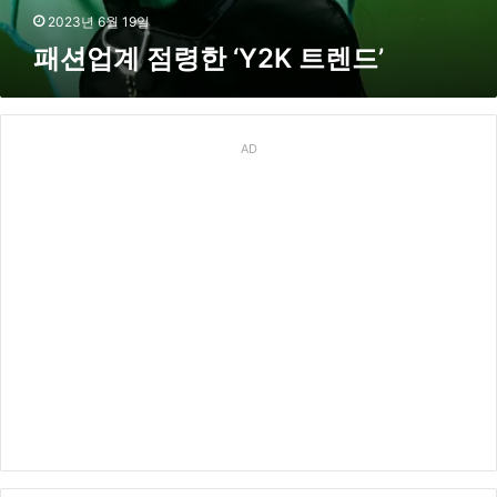
K
2023년 6월 19일
패션업계 점령한 ‘Y2K 트렌드’
트
렌
드
’
AD