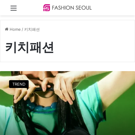
Menu
Home
/
키치패션
키치패션
패
션
TREND
업
계
점
령
한
‘
Y
2