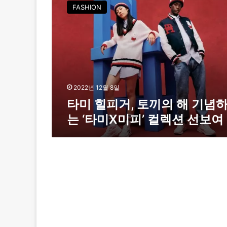
미
FASHION
힐
피
거
,
토
끼
의
해
2022년 12월 8일
기
타미 힐피거, 토끼의 해 기념
념
는 ‘타미X미피’ 컬렉션 선보여
하
는
‘
타
미
X
미
피
’
컬
렉