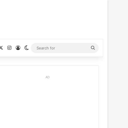
cebook
X
Instagram
Log In
Switch skin
Search
for
AD