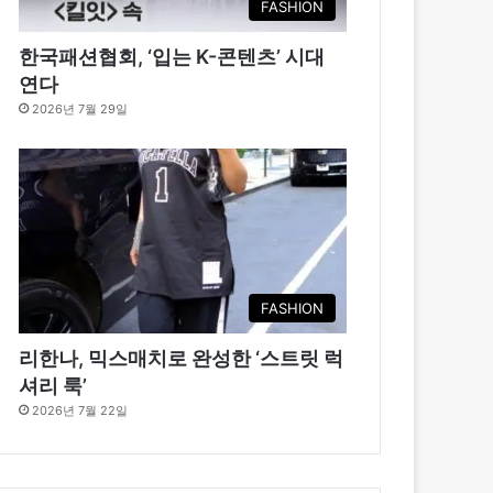
FASHION
한국패션협회, ‘입는 K-콘텐츠’ 시대
연다
2026년 7월 29일
FASHION
리한나, 믹스매치로 완성한 ‘스트릿 럭
셔리 룩’
2026년 7월 22일