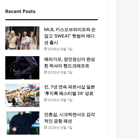
Recent Posts
MLB, 키스오브라이프와 손
잡고 ‘SWEAT’ 핫썸머 에디
션 출시
2026년 8월 7일
페라가모, 장인정신이 완성
한 럭셔리 핸드크래프트
2026년 8월 7일
킨, 7년 연속 파트너십 일본
‘후지록 페스티벌 26’ 성료
2026년 8월 7일
안효섭, 시크하면서도 감각
적인 공항 패션
2026년 8월 7일