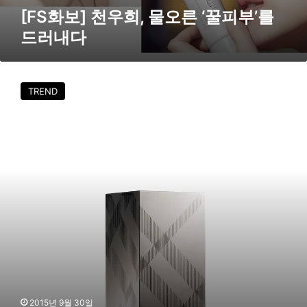
’
[FS화보] 천우희, 물오른 ‘꿀피부’를
를
드러내다
드
러
내
버
다
버
TREND
리
,
환
하
고
촉
촉
한
‘
프
레
시
글
로
우
2015년 9월 30일