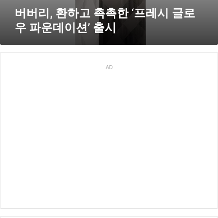
파
버버리, 환하고 촉촉한 ‘프레시 글로
운
우 파운데이션’ 출시
데
이
션
’
출
AD
시