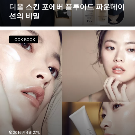
드
디올 스킨 포에버 플루이드 파운데이
파
션의 비밀
운
데
이
[
션
F
LOOK BOOK
의
S
비
화
밀
보
]
천
우
희
,
물
오
른
‘
꿀
피
부
2016년 4월 27일