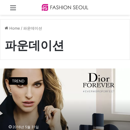
Menu
Home
/
파운데이션
파운데이션
디
올
TREND
스
킨
포
에
버
플
루
이
2016년 5월 31일