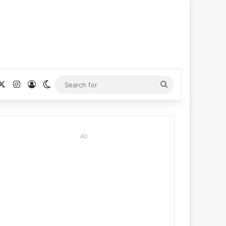
cebook
X
Instagram
Log In
Switch skin
Search
for
AD