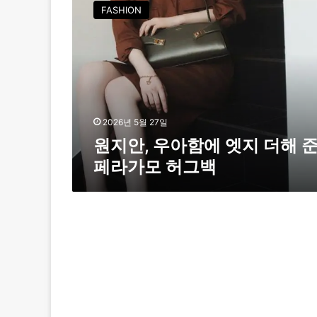
지
FASHION
안
,
우
아
함
에
엣
지
2026년 5월 27일
더
원지안, 우아함에 엣지 더해 
해
페라가모 허그백
준
페
라
가
모
허
그
백