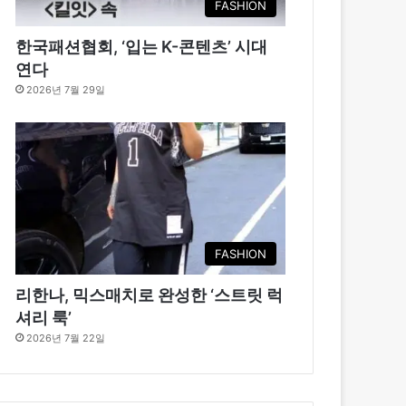
FASHION
한국패션협회, ‘입는 K-콘텐츠’ 시대
연다
2026년 7월 29일
FASHION
리한나, 믹스매치로 완성한 ‘스트릿 럭
셔리 룩’
2026년 7월 22일