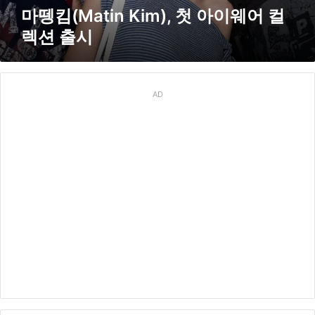
i
마뗑킴(Matin Kim), 첫 아이웨어 컬
m
렉션 출시
)
,
첫
아
이
AD
웨
어
컬
렉
션
출
시