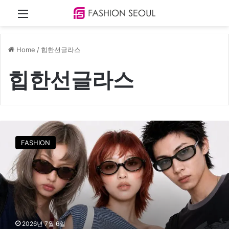
Menu
Home
/
힙한선글라스
힙한선글라스
마
뗑
FASHION
킴
(
M
a
t
i
n
K
2026년 7월 6일