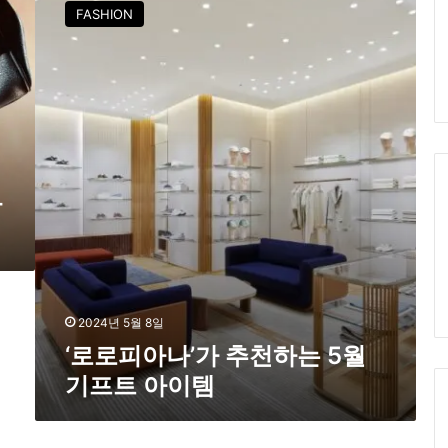
로
FASHION
로
피
아
나
’
가
추
천
하
한
는
5
월
기
프
트
2024년 5월 8일
아
‘로로피아나’가 추천하는 5월
이
기프트 아이템
템