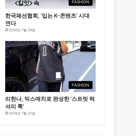
FASHION
한국패션협회, ‘입는 K-콘텐츠’ 시대
연다
2026년 7월 29일
FASHION
리한나, 믹스매치로 완성한 ‘스트릿 럭
셔리 룩’
2026년 7월 22일