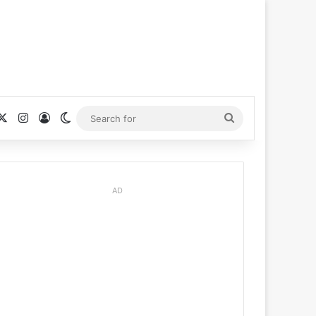
cebook
X
Instagram
Log In
Switch skin
Search
for
AD