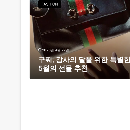
찌
FASHION
,
감
사
의
달
을
위
한
2026년 4월 22일
특
구찌, 감사의 달을 위한 특별
별
5월의 선물 추천
한
5
월
의
선
물
추
천