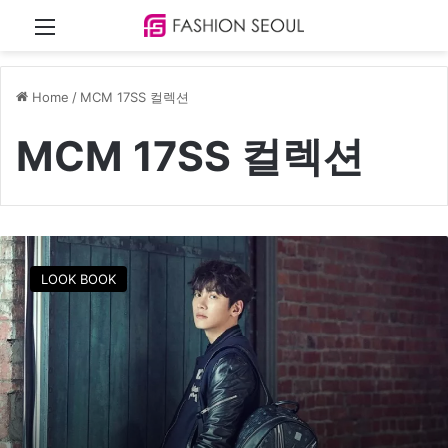
Menu
Home
/
MCM 17SS 컬렉션
MCM 17SS 컬렉션
지
창
LOOK BOOK
욱
,
‘
조
작
된
도
시