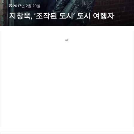
’
2017년 2월 20일
도
지창욱, ‘조작된 도시’ 도시 여행자
시
여
행
자
AD