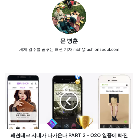
문 병훈
세계 일주를 꿈꾸는 패션 기자 mbh@fashionseoul.com
패
션
테
크
시
대
가
다
가
온
패션테크 시대가 다가온다 PART 2 - O2O 열풍에 빠진