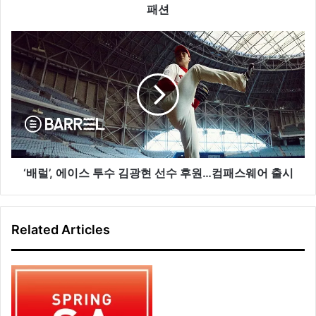
다
패션
P
A
‘
R
배
T
럴
2
’
-
,
O
에
2
이
O
스
열
투
풍
수
‘배럴’, 에이스 투수 김광현 선수 후원…컴패스웨어 출시
에
김
빠
광
진
현
Related Articles
패
선
션
수
후
원
…
컴