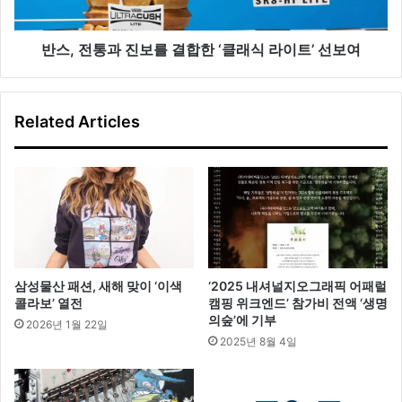
보
를
결
반스, 전통과 진보를 결합한 ‘클래식 라이트’ 선보여
합
한
‘
Related Articles
클
래
식
라
이
트
’
선
보
삼성물산 패션, 새해 맞이 ‘이색
‘2025 내셔널지오그래픽 어패럴
여
콜라보’ 열전
캠핑 위크엔드’ 참가비 전액 ‘생명
의숲’에 기부
2026년 1월 22일
2025년 8월 4일