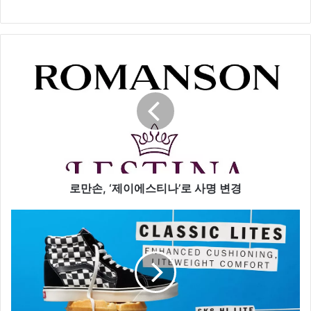
로
만
손
,
‘
제
이
에
스
티
로만손, ‘제이에스티나’로 사명 변경
나
’
반
로
스
사
,
명
전
변
통
경
과
진